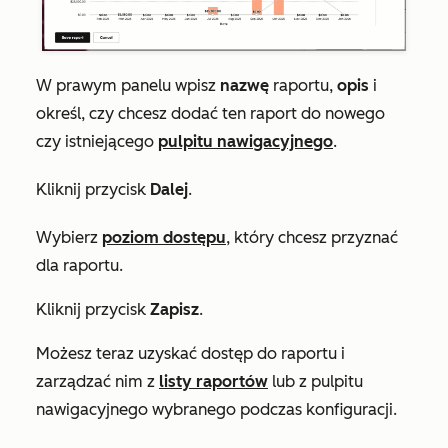
W prawym panelu wpisz
nazwę
raportu,
opis
i
określ, czy chcesz dodać ten raport do nowego
czy istniejącego
pulpitu nawigacyjnego
.
Kliknij przycisk
Dalej
.
Wybierz
poziom dostępu
, który chcesz przyznać
dla raportu.
Kliknij przycisk
Zapisz
.
Możesz teraz uzyskać dostęp do raportu i
zarządzać nim z
listy raportów
lub z pulpitu
nawigacyjnego wybranego podczas konfiguracji.