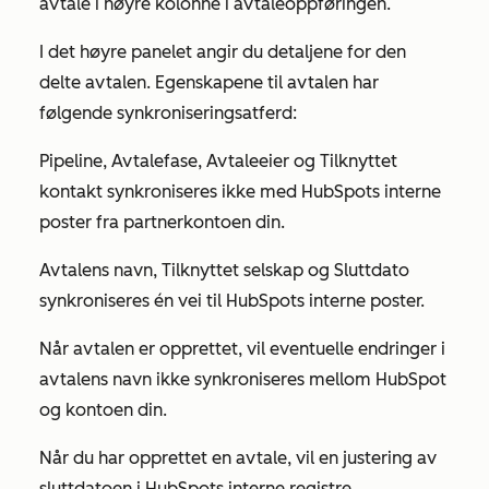
avtale i høyre kolonne i avtaleoppføringen.
I det høyre panelet angir du detaljene for den
delte avtalen. Egenskapene til avtalen har
følgende synkroniseringsatferd:
Pipeline
,
Avtalefase
,
Avtaleeier
og
Tilknyttet
kontakt
synkroniseres ikke med HubSpots interne
poster fra partnerkontoen din.
Avtalens navn, Tilknyttet
selskap
og
Sluttdato
synkroniseres én vei til HubSpots interne poster.
Når avtalen er opprettet, vil eventuelle endringer i
avtalens navn ikke synkroniseres mellom HubSpot
og kontoen din.
Når du har opprettet en avtale, vil en justering av
sluttdatoen i HubSpots interne registre