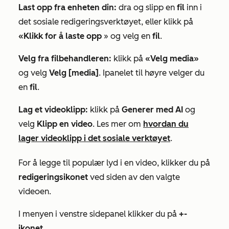
Last opp fra enheten din:
dra og slipp en
fil
inn i
det sosiale redigeringsverktøyet, eller klikk på
«Klikk for å laste opp
» og velg en
fil
.
Velg fra filbehandleren:
klikk
på
«Velg media»
og velg
Velg [media]
. I
panelet til høyre
velger du
en
fil
.
Lag et videoklipp:
klikk på
Generer med AI
og
velg
Klipp en video
. Les mer om
hvordan du
lager videoklipp i det sosiale verktøyet
.
For å legge til populær lyd i en video, klikker du på
redigeringsikonet
ved siden av den valgte
videoen.
I menyen i venstre sidepanel klikker du på
+-
ikonet
.