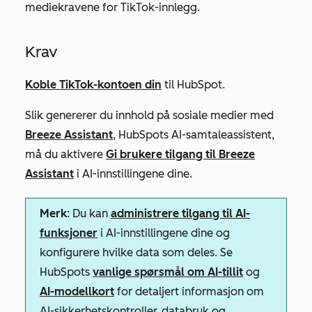
mediekravene for TikTok-innlegg.
Krav
Koble TikTok-kontoen din
til HubSpot.
Slik genererer du innhold på sosiale medier med
Breeze Assistant
, HubSpots AI-samtaleassistent,
må
du
aktivere
Gi brukere tilgang til Breeze
Assistant
i AI-innstillingene dine.
Merk
: Du kan
administrere tilgang til AI-
funksjoner
i AI-innstillingene dine og
konfigurere hvilke data som deles. Se
HubSpots
vanlige spørsmål om AI-tillit
og
AI-modellkort
for detaljert informasjon om
AI-sikkerhetskontroller, databruk og