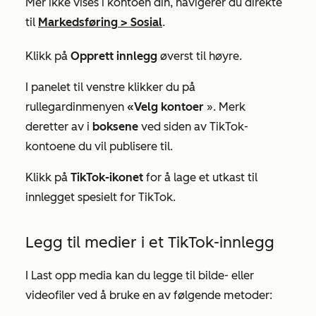
Mer
ikke vises i kontoen din, navigerer du direkte
til
Markedsføring
>
Sosial
.
Klikk på
Opprett innlegg
øverst til høyre.
I panelet til venstre klikker du på
rullegardinmenyen
«Velg kontoer
». Merk
deretter av i
boksene
ved siden av TikTok-
kontoene du vil publisere til.
Klikk på
TikTok-ikonet
for å lage et utkast til
innlegget spesielt for TikTok.
Legg til medier i et TikTok-innlegg
I
Last opp media
kan du legge til bilde- eller
videofiler ved å bruke en av følgende metoder: