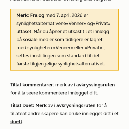
Merk: Fra og
med 7. april 2026 er
synlighetsalternativene
«Venner»
og
«Privat»
utfaset. Når du åpner et utkast til et innlegg
på sosiale medier som tidligere er lagret
med
synligheten
«Venner»
eller
«Privat»
,
settes innstillingen som standard til det
første tilgjengelige synlighetsalternativet.
Tillat kommentarer
: merk av i
avkryssingsruten
for å la seere kommentere innlegget ditt.
Tillat Duet
: Merk
av i
avkrysningsruten
for å
tillate
at andre skapere kan bruke innlegget ditt i et
duett
.