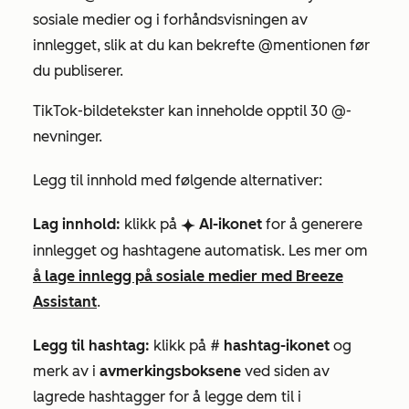
sosiale medier og i forhåndsvisningen av
innlegget, slik at du kan bekrefte @mentionen
før
du publiserer.
TikTok-bildetekster kan inneholde opptil 30 @-
nevninger.
Legg til innhold med følgende alternativer:
Lag innhold:
klikk på
AI-ikonet
for å generere
breezeSingleStar
innlegget og hashtagene automatisk.
Les mer om
å lage innlegg på sosiale medier med Breeze
Assistant
.
Legg til hashtag:
klikk på #
hashtag-ikonet
og
merk av i
avmerkingsboksene
ved siden av
lagrede hashtagger for å legge dem til i