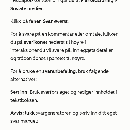
I HubSpot-kontoen din går du til
Markedsføring
>
Sosiale medier
.
Klikk på
fanen Svar
øverst.
For å svare på en kommentar eller omtale, klikker
du på
svarikonet
nederst til høyre i
interaksjonen
du vil svare på. Innleggets detaljer
og tråden åpnes i panelet til høyre.
For å bruke en
svaranbefaling
, bruk følgende
alternativer:
Sett inn:
Bruk svarforslaget og rediger innholdet i
tekstboksen.
Avvis: lukk
svargeneratoren og skriv inn ditt eget
svar manuelt.