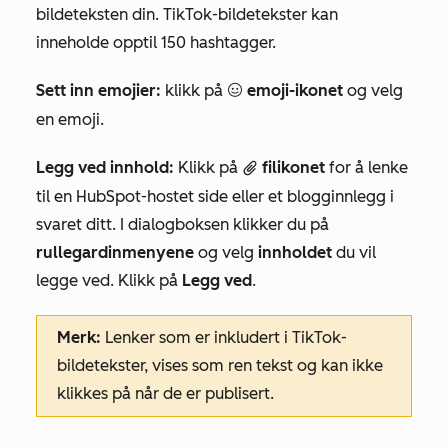
bildeteksten din. TikTok-bildetekster kan
inneholde opptil 150 hashtagger.
Sett inn emojier:
klikk på
emoji-ikonet
og velg
emoji
en emoji.
Legg ved innhold:
Klikk på
filikonet
for å lenke
attach
til en HubSpot-hostet side eller et blogginnlegg i
svaret ditt. I dialogboksen klikker du på
rullegardinmenyene
og velg
innholdet
du vil
legge ved. Klikk på
Legg ved
.
Merk:
Lenker som er inkludert i TikTok-
bildetekster, vises som ren tekst og kan ikke
klikkes på når de er publisert.