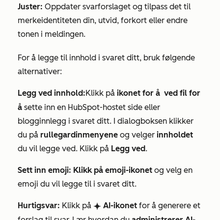
Juster:
Oppdater svarforslaget og tilpass det til
merkeidentiteten din, utvid, forkort eller endre
tonen i meldingen.
For å legge til innhold i svaret ditt, bruk følgende
alternativer:
Legg ved innhold:
Klikk på
ikonet for å
ved fil for
å
sette inn en HubSpot-hostet side eller
blogginnlegg i svaret ditt. I dialogboksen klikker
du på
rullegardinmenyene
og velger
innholdet
du vil legge ved. Klikk på
Legg ved
.
Sett inn emoji: Klikk på
emoji-ikonet
og velg en
emoji du vil legge til i svaret ditt.
Hurtigsvar:
Klikk på
AI-ikonet
for å generere et
breezeSingleStar
forslag til svar. Lær hvordan du
administrerer AI-