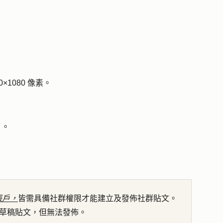
0×1080 像素。
片。
帳戶，
皆需具備社群權限
才能建立及發佈社群貼文
。
草稿貼文，但無法發佈。