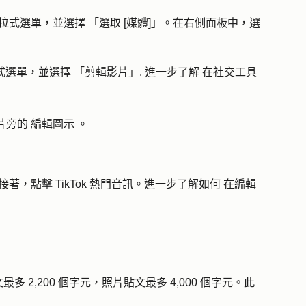
拉式選單，並選擇
「選取 [媒體]」
。在
右側面板中，
選
式選單，並選擇
「剪輯影片」
. 進一步了解
在社交工具
片旁的
編輯圖示
。
接著，點擊
TikTok 熱門音訊
。進一步了解如何
在編輯
最多 2,200 個字元，照片貼文最多 4,000 個字元。此