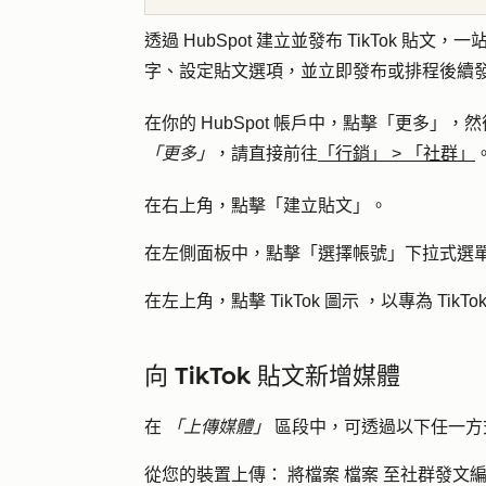
透過 HubSpot 建立並發布 TikTok
字、設定貼文選項，並立即發布或排程後續
在你的 HubSpot 帳戶中，點擊
「更多」
，然
「更多」
，請直接前往
「行銷」
>
「社群」
在右上角，點擊「
建立貼文
」。
在左側面板中，點擊「
選擇帳號
」下拉式選單
在左上角，點擊
TikTok 圖示
，以專為 TikT
向 TikTok 貼文新增媒體
在
「上傳媒體」
區段中，可透過以下任一方
從您的裝置上傳：
將檔案
檔案
至社群發文編