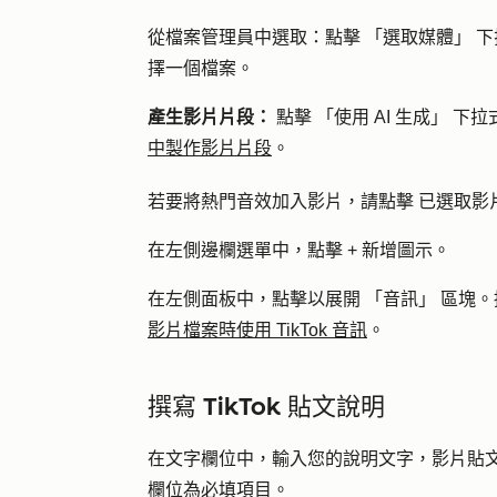
從檔案管理員中選取：
點擊
「選取媒體」
下
擇
一個
檔案
。
產生影片片段：
點擊
「使用 AI 生成」
下拉
中製作影片片段
。
若要將熱門音效加入影片，請點擊
已選取影
在左側邊欄選單中，點擊
+ 新增圖示
。
在左側面板中，點擊以展開
「音訊」
區塊。
影片檔案時使用 TikTok 音訊
。
撰寫 TikTok 貼文說明
在文字欄位中，輸入您的
說明文字，
影片貼文
欄位為必填項目。