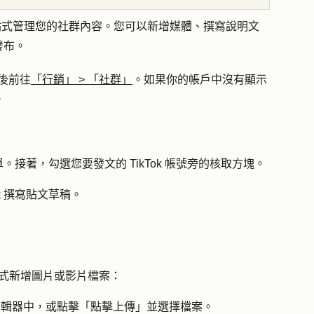
 貼文，一站式管理您的社群內容。您可以新增媒體、撰寫說明文
發布。
後前往
「行銷」
>
「社群」
。如果你的帳戶中沒有顯示
。
。接著，勾選您要發文的 TikTok 帳號旁的
核取方塊
。
ok 撰寫貼文草稿。
式新增圖片或影片檔案：
輯器中，或點擊
「點擊上傳
」並選擇
檔案
。