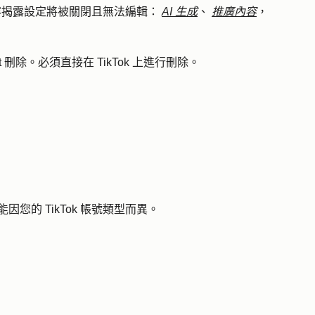
，以下內容揭露設定將被關閉且無法編輯：
AI 生成
、
推廣內容
，
ot 刪除。必須直接在 TikTok 上進行刪除。
能因您的 TikTok 帳號類型而異。