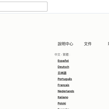
說明中心
文件
中文 - 繁體
:
Español
Deutsch
日本語
Português
Français
Nederlands
Italiano
Polski