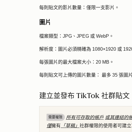
每則貼文的影片數量：
僅限一支影片。
圖片
檔案類型：
JPG、JPEG 或 WebP。
解析度：
圖片必須精確為 1080×1920 或 192
每張圖片
的最大檔案大小：
20 MB。
每則貼文可上傳的圖片數量：
最多 35 張圖
建立並發布 TikTok 社群貼文
所有可存取的帳戶
或其連結的
需要權限
僅
擁有
「草稿」
社群權限的使用者可建立