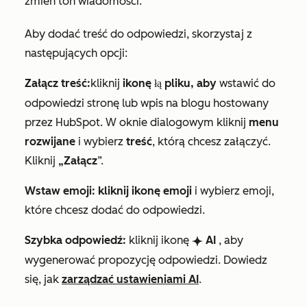
zmień ton wiadomości.
Aby dodać treść do odpowiedzi, skorzystaj z
następujących opcji:
Załącz treść:
kliknij
ikonę
pliku, aby
wstawić do
załączania
odpowiedzi stronę lub wpis na blogu hostowany
przez HubSpot. W oknie dialogowym kliknij
menu
rozwijane
i wybierz
treść
, którą chcesz załączyć.
Kliknij
„Załącz
”.
Wstaw emoji: kliknij
ikonę emoji
i wybierz emoji,
które chcesz dodać do odpowiedzi.
Szybka odpowiedź:
kliknij ikonę
AI
, aby
breezeSingleStar
wygenerować propozycję odpowiedzi. Dowiedz
się, jak
zarządzać ustawieniami AI
.