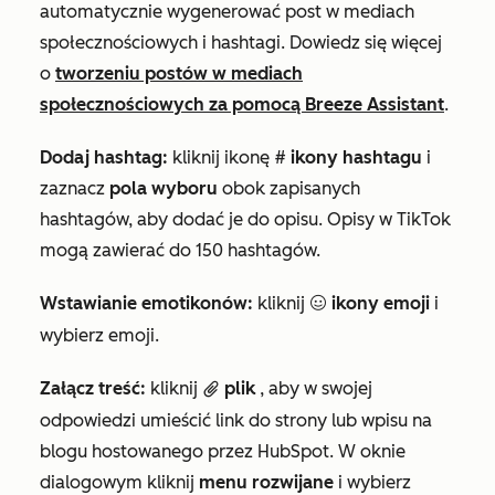
automatycznie wygenerować post w mediach
społecznościowych i hashtagi.
Dowiedz się więcej
o
tworzeniu postów w mediach
społecznościowych za pomocą Breeze Assistant
.
Dodaj hashtag:
kliknij ikonę #
ikony hashtagu
i
zaznacz
pola wyboru
obok zapisanych
hashtagów, aby dodać je do opisu. Opisy w TikTok
mogą zawierać do 150 hashtagów.
Wstawianie emotikonów:
kliknij
ikony emoji
i
emoji
wybierz emoji.
Załącz treść:
kliknij
plik
, aby w swojej
attach
odpowiedzi umieścić link do strony lub wpisu na
blogu hostowanego przez HubSpot. W oknie
dialogowym kliknij
menu rozwijane
i wybierz