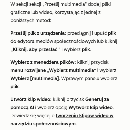
W sekcji
sekcji „Prześlij multimedia”
dodaj pliki
graficzne lub wideo, korzystając z jednej z
poniższych metod:
Prześlij plik z urządzenia:
przeciągnij i upuść
plik
do edytora mediów społecznościowych lub kliknij
„Kliknij, aby przesłać
” i wybierz
plik
.
Wybierz z menedżera plików:
kliknij
przycisk
menu rozwijane „Wybierz multimedia”
i wybierz
Wybierz [multimedia]
. W
prawym panelu
wybierz
plik
.
Utwórz klip wideo:
kliknij przycisk
Generuj za
pomocą AI
i wybierz opcję
Wytwórz klip wideo
.
Dowiedz się więcej o
tworzeniu klipów wideo w
narzędziu społecznościowym
.