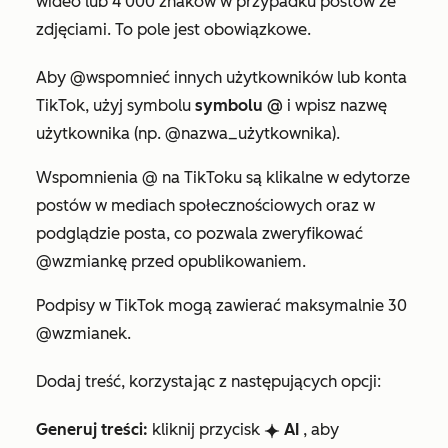
wideo lub 4 000 znaków w przypadku postów ze
zdjęciami. To pole jest obowiązkowe.
Aby
@wspomnieć innych użytkowników lub konta
TikTok,
użyj symbolu
symbolu @
i
wpisz nazwę
użytkownika (np. @nazwa_użytkownika).
Wspomnienia @ na TikToku są klikalne w edytorze
postów w mediach społecznościowych oraz w
podglądzie posta, co pozwala zweryfikować
@wzmiankę
przed opublikowaniem.
Podpisy w TikTok mogą zawierać maksymalnie 30
@wzmianek.
Dodaj treść, korzystając z następujących opcji:
Generuj treści:
kliknij przycisk
AI
, aby
breezeSingleStar