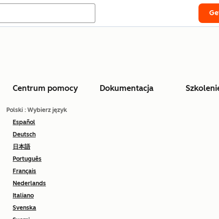
Ge
Centrum pomocy
Dokumentacja
Szkoleni
Polski
: Wybierz język
Español
Deutsch
日本語
Português
Français
Nederlands
Italiano
Svenska