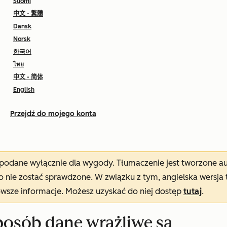
Suomi
中文 - 繁體
Dansk
Norsk
한국어
ไทย
中文 - 简体
English
Przejdź do mojego konta
t podane wyłącznie dla wygody. Tłumaczenie jest tworzone 
nie zostać sprawdzone. W związku z tym, angielska wersja 
owsze informacje. Możesz uzyskać do niej dostęp
tutaj
.
sposób dane wrażliwe są