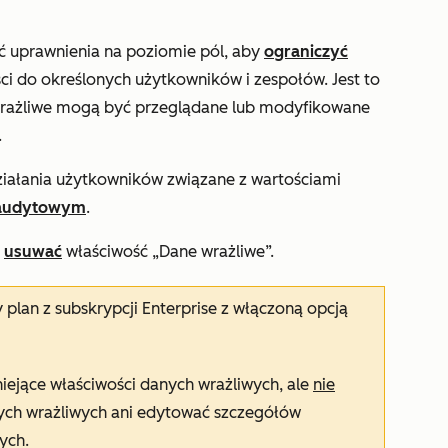
 uprawnienia na poziomie pól, aby
ograniczyć
ci do określonych użytkowników i zespołów. Jest to
wrażliwe mogą być przeglądane lub modyfikowane
.
iałania użytkowników związane z wartościami
 audytowym
.
b
usuwać
właściwość „Dane wrażliwe”.
y plan z subskrypcji
Enterprise
z włączoną opcją
iejące właściwości danych wrażliwych, ale
nie
ych wrażliwych ani edytować szczegółów
ych.