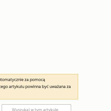
automatycznie za pomocą
tego artykułu powinna być uważana za