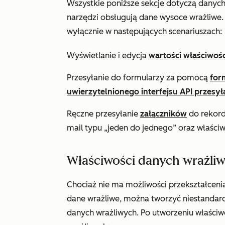
Wszystkie poniższe sekcje dotyczą danych
narzędzi obsługują dane wysoce wrażliwe
wyłącznie w następujących scenariuszach:
Wyświetlanie i edycja
wartości właściwośc
Przesyłanie do formularzy za pomocą
for
uwierzytelnionego interfejsu API przesył
Ręczne przesyłanie
załączników
do rekord
mail typu „jeden do jednego” oraz właści
Właściwości danych wrażli
Chociaż nie ma możliwości przekształceni
dane wrażliwe, można
tworzyć niestandar
danych wrażliwych. Po
utworzeniu właściw