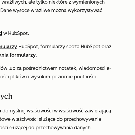
 wrażliwych, ale tylko niektóre z wymienionych
. Dane wysoce wrażliwe można wykorzystywać
i
w HubSpot.
mularzy
HubSpot, formularzy spoza HubSpot oraz
ania formularzy.
ów lub za pośrednictwem notatek, wiadomości e-
wości plików o wysokim poziomie poufności.
wych
a domyślnej właściwości w
właściwość zawierającą
dowe właściwości służące do przechowywania
ości służącej do przechowywania danych