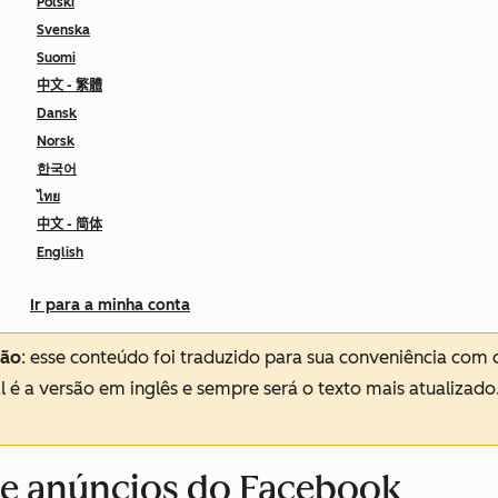
Polski
Svenska
Suomi
中文 - 繁體
Dansk
Norsk
한국어
ไทย
中文 - 简体
English
Ir para a minha conta
ção
: esse conteúdo foi traduzido para sua conveniência com 
al é a versão em inglês e sempre será o texto mais atualizado
de anúncios do Facebook