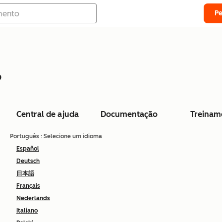
P
o
Central de ajuda
Documentação
Treinam
Português
: Selecione um idioma
Español
Deutsch
日本語
Français
Nederlands
Italiano