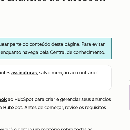
ar parte do conteúdo desta página. Para evitar
s enquanto navega pela Central de conhecimento.
intes
assinaturas
, salvo menção ao contrário:
ook
ao HubSpot para criar e gerenciar seus anúncios
da HubSpot.
Antes de começar, revise os requisitos
xibirá e gerará um relatório sobre todas as