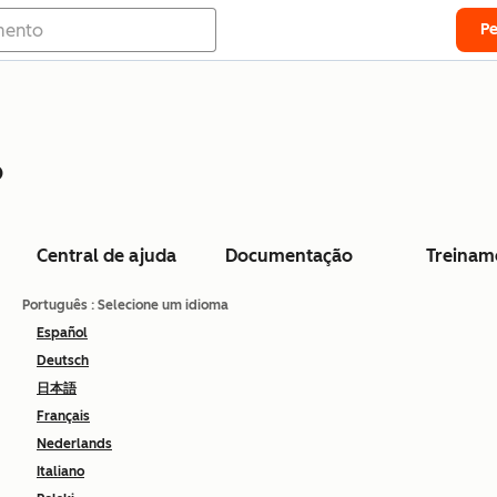
P
o
Central de ajuda
Documentação
Treinam
Português
: Selecione um idioma
Español
Deutsch
日本語
Français
Nederlands
Italiano