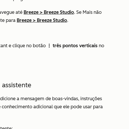
avegue até
Breeze
>
Breeze Studio
. Se
Mais
não
nte para
Breeze
>
Breeze Studio
.
tant
e clique no botão
três pontos verticais
no
verticalMenu
assistente
adicione a mensagem de boas-vindas, instruções
e conhecimento adicional que ele pode usar para
tente: