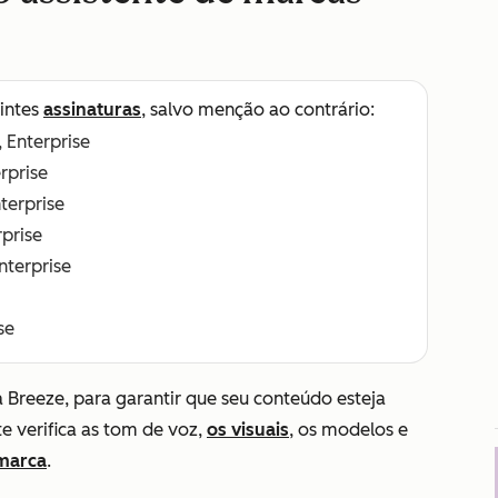
intes
assinaturas
, salvo menção ao contrário:
, Enterprise
erprise
nterprise
rprise
Enterprise
se
a Breeze, para garantir que seu conteúdo esteja
e verifica as tom de voz,
os visuais
, os modelos e
 marca
.