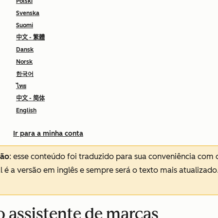
Polski
Svenska
Suomi
中文 - 繁體
Dansk
Norsk
한국어
ไทย
中文 - 简体
English
Ir para a minha conta
ção
: esse conteúdo foi traduzido para sua conveniência com 
al é a versão em inglês e sempre será o texto mais atualizado
o assistente de marcas