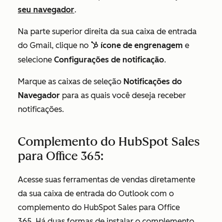
seu navegador
.
Na parte superior direita da sua caixa de entrada
do Gmail, clique no
ícone de engrenagem
e
sprocket
selecione
Configurações de notificação
.
Marque as caixas de seleção
Notificações do
Navegador
para as quais você deseja receber
notificações.
Complemento do HubSpot Sales
para Office 365:
Acesse suas ferramentas de vendas diretamente
da sua caixa de entrada do Outlook com o
complemento do HubSpot Sales para Office
365. Há duas formas de instalar o complemento