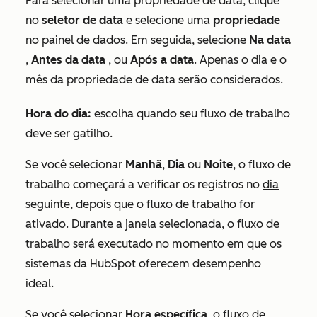
Para selecionar uma propriedade de data, clique
no
seletor de data
e selecione uma
propriedade
no painel de dados. Em seguida, selecione
Na data
,
Antes da data
, ou
Após a data
. Apenas o dia e o
mês da propriedade de data serão considerados.
Hora do dia:
escolha quando seu fluxo de trabalho
deve ser gatilho.
Se você selecionar
Manhã
,
Dia
ou
Noite
, o fluxo de
trabalho começará a verificar os registros no
dia
seguinte,
depois que o fluxo de trabalho for
ativado. Durante a janela selecionada, o fluxo de
trabalho será executado no momento em que os
sistemas da HubSpot oferecem desempenho
ideal.
Se você selecionar
Hora específica
, o fluxo de