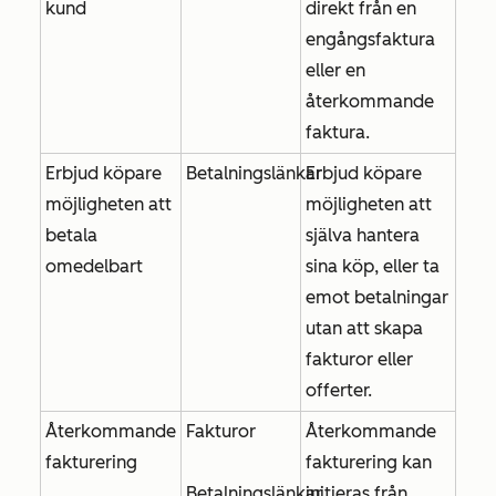
kund
direkt från en
engångsfaktura
eller en
återkommande
faktura.
Erbjud köpare
Betalningslänkar
Erbjud köpare
möjligheten att
möjligheten att
betala
själva hantera
omedelbart
sina köp, eller ta
emot betalningar
utan att skapa
fakturor eller
offerter.
Återkommande
Fakturor
Återkommande
fakturering
fakturering kan
Betalningslänkar
initieras från