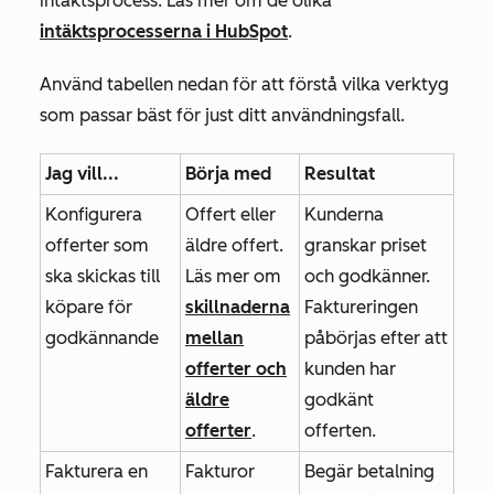
intäktsprocess. Läs mer om de olika
intäktsprocesserna i HubSpot
.
Använd tabellen nedan för att förstå vilka verktyg
som passar bäst för just ditt användningsfall.
Jag vill...
Börja med
Resultat
Konfigurera
Offert eller
Kunderna
offerter som
äldre offert.
granskar priset
ska skickas till
Läs mer om
och godkänner.
köpare för
skillnaderna
Faktureringen
godkännande
mellan
påbörjas efter att
offerter och
kunden har
äldre
godkänt
offerter
.
offerten.
Fakturera en
Fakturor
Begär betalning