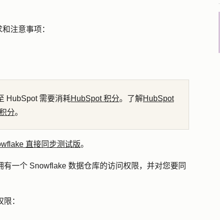
求和注意事项：
至 HubSpot 需要消耗
HubSpot 积分
。了解
HubSpot
积分
。
owflake 直接同步测试版
。
少拥有一个 Snowflake 数据仓库的访问权限，并对您要同
下权限：