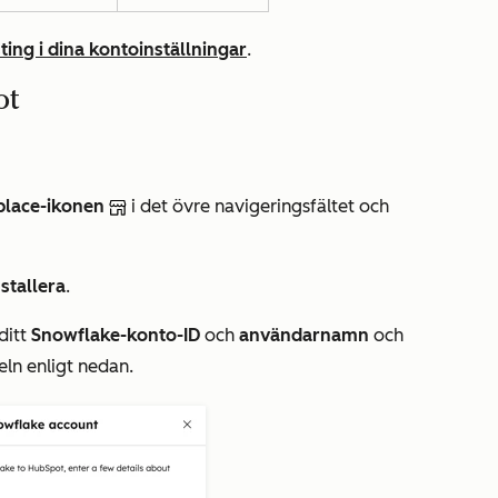
ing i dina kontoinställningar
.
ot
place-ikonen
i det övre navigeringsfältet och
nstallera
.
ditt
Snowflake-konto-ID
och
användarnamn
och
keln enligt nedan.