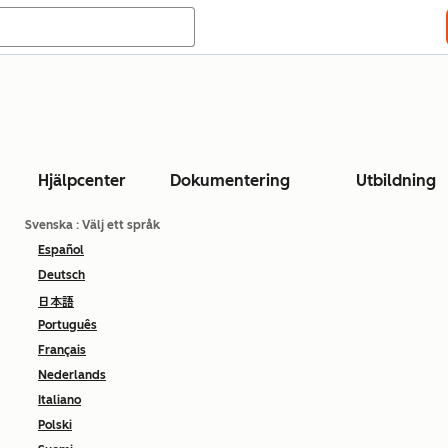
Hjälpcenter
Dokumentering
Utbildning
Svenska
: Välj ett språk
Español
Deutsch
日本語
Português
Français
Nederlands
Italiano
Polski