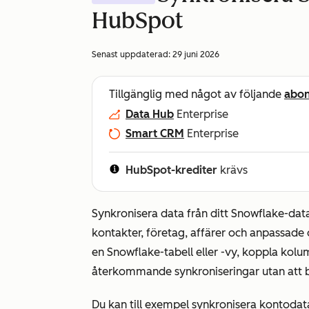
HubSpot
Senast uppdaterad:
29 juni 2026
Tillgänglig med något av följande
abo
Data Hub
Enterprise
Smart CRM
Enterprise
HubSpot-krediter
krävs
Synkronisera data från ditt Snowflake-data
kontakter, företag, affärer och anpassade
en Snowflake-tabell eller -vy, koppla ko
återkommande synkroniseringar utan att 
Du kan till exempel synkronisera kontodata