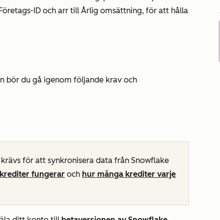
Företags-ID
och
arr
till
Årlig omsättning
, för att hålla
en bör du gå igenom följande krav och
krävs för att synkronisera data från Snowflake
krediter fungerar
och
hur många krediter varje
a ditt konto till
betaversionen av Snowflake