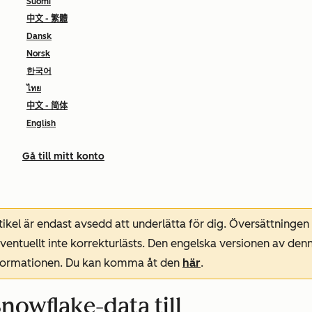
Suomi
中文 - 繁體
Dansk
Norsk
한국어
ไทย
中文 - 简体
English
Gå till mitt konto
ikel är endast avsedd att underlätta för dig. Översättningen
entuellt inte korrekturlästs. Den engelska versionen av denn
nformationen. Du kan komma åt den
här
.
nowflake-data till