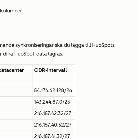
0 kolumner.
nde synkroniseringar ska du lägga till HubSpots
 var dina HubSpot-data lagras:
datacenter
CIDR-intervall
54.174.62.128/26
143.244.87.0/25
216.157.42.32/27
216.157.40.32/27
216.157.41.32/27