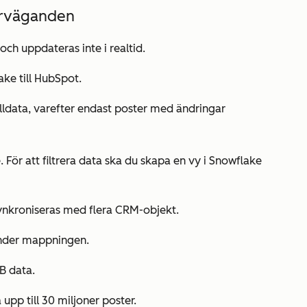
erväganden
ch uppdateras inte i realtid.
ake till HubSpot.
älldata, varefter endast poster med ändringar
. För att filtrera data ska du skapa en vy i Snowflake
synkroniseras med flera CRM-objekt.
under mappningen.
GB data.
upp till 30 miljoner poster.