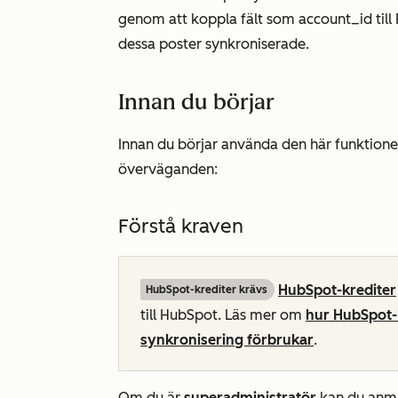
genom att koppla fält som
account_id
till
dessa poster synkroniserade.
Innan du börjar
Innan du börjar använda den här funktion
överväganden:
Förstå kraven
HubSpot-krediter
HubSpot-krediter krävs
till HubSpot. Läs mer om
hur HubSpot-
synkronisering förbrukar
.
Om du är
superadministratör
kan du anmäl