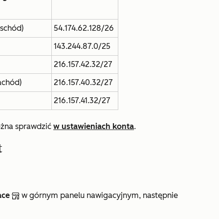
schód)
54.174.62.128/26
143.244.87.0/25
216.157.42.32/27
achód)
216.157.40.32/27
216.157.41.32/27
na sprawdzić
w ustawieniach konta
.
t
ace
w górnym panelu nawigacyjnym, następnie