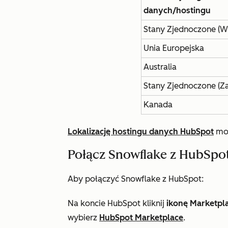
danych/hostingu
Stany Zjednoczone (W
Unia Europejska
Australia
Stany Zjednoczone (Z
Kanada
Lokalizację hostingu danych HubSpot
moż
Połącz Snowflake z HubSpo
Aby połączyć Snowflake z HubSpot:
Na koncie HubSpot kliknij
ikonę Marketpl
wybierz
HubSpot Marketplace
.