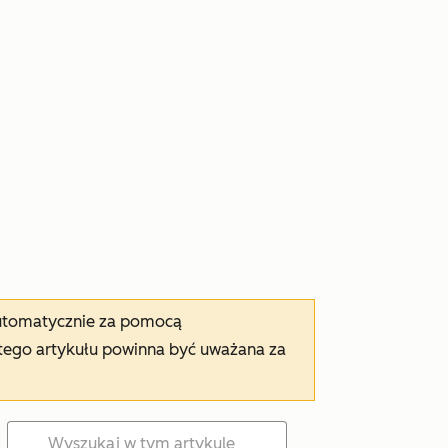
automatycznie za pomocą
tego artykułu powinna być uważana za