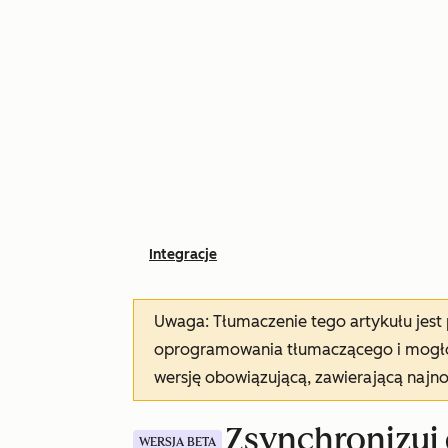
Integracje
Uwaga: Tłumaczenie tego artykułu jes
oprogramowania tłumaczącego i mogło 
wersję obowiązującą, zawierającą najn
Zsynchronizuj 
WERSJA BETA