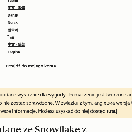
Suomi
中文 - 繁體
Dansk
Norsk
한국어
ไทย
中文 - 简体
English
Przejdź do mojego konta
t podane wyłącznie dla wygody. Tłumaczenie jest tworzone 
nie zostać sprawdzone. W związku z tym, angielska wersja 
owsze informacje. Możesz uzyskać do niej dostęp
tutaj
.
dane ze Snowflake z