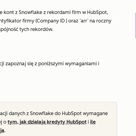
 kont z Snowflake z rekordami firm w HubSpot,
ntyfikator firmy (Company ID
) oraz
`arr`
na
roczny
spójność tych rekordów.
cji zapoznaj się z poniższymi wymaganiami i
acji danych z Snowflake do HubSpot wymagane
ej o
tym, jak działają kredyty HubSpot
i
ile
ja
.