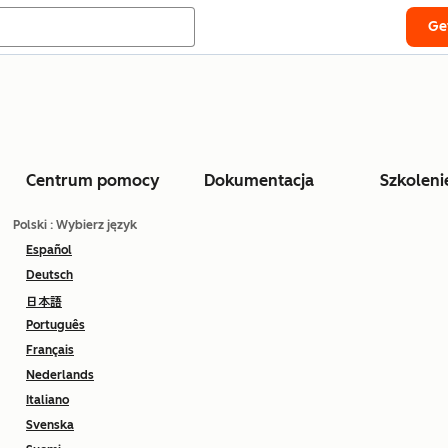
Ge
Centrum pomocy
Dokumentacja
Szkoleni
Polski
: Wybierz język
Español
Deutsch
日本語
Português
Français
Nederlands
Italiano
Svenska