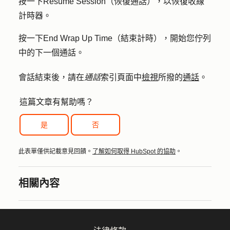
按一下
Resume Session（恢復
通話），以恢復收線
計時器。
按一下
End Wrap Up Time（結束計時
），開始您佇列
中的下一個通話。
會話結束後，請在
通話
索引頁面中
檢視
所撥的
通話
。
這篇文章有幫助嗎？
是
否
此表單僅供記載意見回饋。
了解如何取得 HubSpot 的協助
。
相關內容