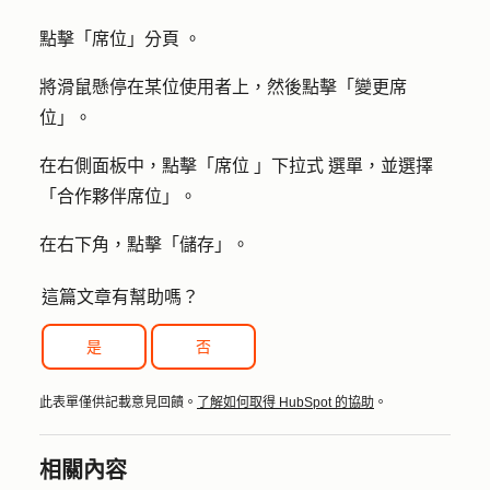
點擊「
席位」分頁
。
將滑鼠懸停在某位使用者上，然後點擊「
變更席
位
」。
在右側面板中，點擊「
席位
」
下拉式
選單，並選擇
「
合作夥伴席位
」。
在右下角，點擊「
儲存
」。
這篇文章有幫助嗎？
是
否
此表單僅供記載意見回饋。
了解如何取得 HubSpot 的協助
。
相關內容