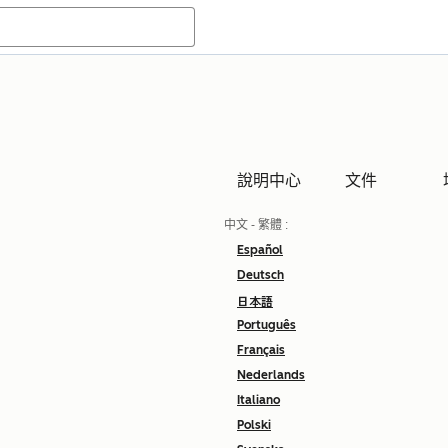
說明中心
文件
中文 - 繁體
:
Español
Deutsch
日本語
Português
Français
Nederlands
Italiano
Polski