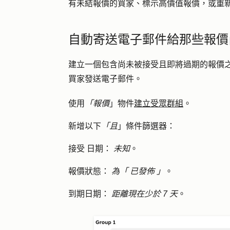
有未結報價的買家、標示高價值報價，或重
自動寄送電子郵件給那些報價
建立一個包含尚未被接受且即將過期的報價
買家發送電子郵件。
使用
「報價
」物件
建立受眾群組
。
新增以下
「且
」條件篩選器：
接受
日期：
未知
。
報價狀態：
為「
已發佈
」
。
到期日期：
距離現在少於 7 天
。