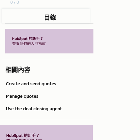
0 / 0
目錄
相關內容
Create and send quotes
Manage quotes
Use the deal closing agent