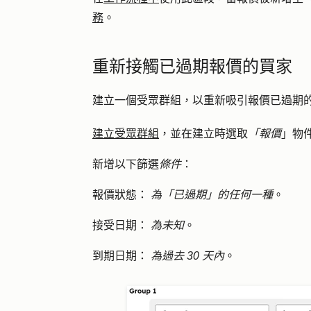
務
。
重新接觸已過期報價的買家
建立一個受眾群組，以重新吸引報價已過期
建立受眾群組
，並在建立時選取
「報價
」物
新增以下篩選
條件
：
報價狀態：
為「已過期」的任何一種
。
接受日期：
為未知
。
到期日期：
為過去 30 天內
。