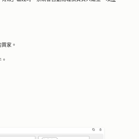
的買家。
件。