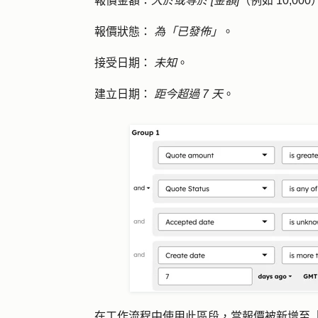
報價金額
：
大於或等於 [金額]
（例如 10,000
報價狀態：
為「已發佈」
。
接受日期：
未知
。
建立日期：
距今超過 7 天
。
在
工作流程中
使用此區段，當報價被新增至