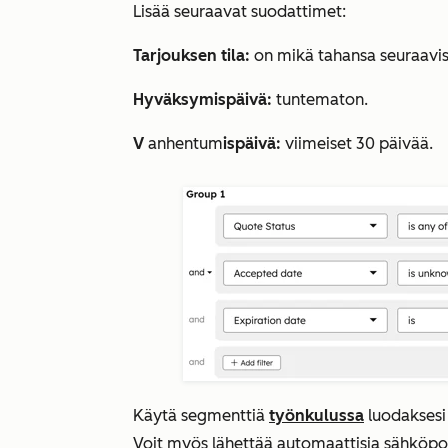
Lis
ää
seuraavat suodattimet:
Tarjouksen tila:
on mikä tahansa seuraavi
Hyväksymispäivä:
tuntematon
.
V
anhentum
ispäivä:
viimeiset 30 päivää
.
Käytä segmenttiä
työnkulussa
luodaksesi
Voit myös lähettää automaattisia sähköposte