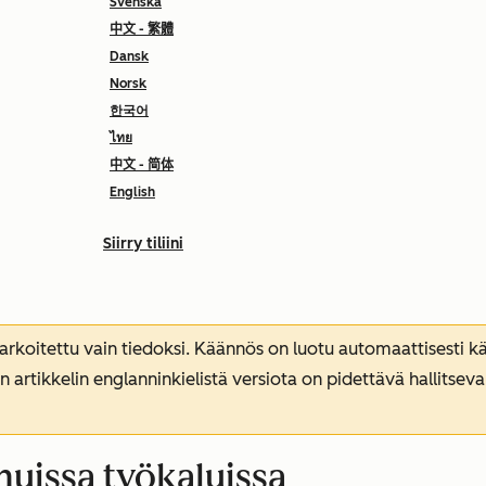
Svenska
中文 - 繁體
Dansk
Norsk
한국어
ไทย
中文 - 简体
English
Siirry tiliini
koitettu vain tiedoksi. Käännös on luotu automaattisesti kää
n artikkelin englanninkielistä versiota on pidettävä hallitsev
muissa työkaluissa