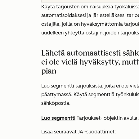
Käytä tarjousten ominaisuuksia työkaluiss
automatisoidaksesi ja järjestelläksesi tarj
ostajille, joilla on hyväksymättömiä tarjou
uudelleen yhteyttä ostajiin, joiden tarjou
Lähetä automaattisesti sähkö
ei ole vielä hyväksytty, mu
pian
Luo segmentti tarjouksista, joita ei ole vi
päättymässä. Käytä segmenttiä työnkuluiss
sähköpostia.
Luo segmentti
Tarjoukset-
objektin avulla.
Lisää seuraavat
JA
-suodattimet: