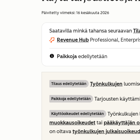
Päivitetty viimeksi:
16 kesäkuuta 2026
Saatavilla minkä tahansa seuraavan
Ti
Revenue Hub
Professional, Enterpri
Paikkoja
edellytetään
Työnkulkujen
luomis
Tilaus edellytetään
Tarjousten käyttäm
Paikkoja edellytetään
Työnkulkujen 
Käyttöoikeudet edellytetään
muokkausoikeudet
tai
pääkäyttäjän o
on oltava
työnkulkujen julkaisuoikeud