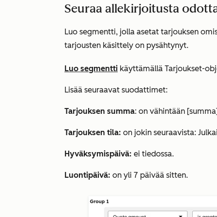
Seuraa allekirjoitusta odott
Luo segmentti, jolla asetat tarjouksen omi
tarjousten käsittely on pysähtynyt.
Luo segmentti
käyttämällä
Tarjoukset-obj
Lis
ää
seuraavat suodattimet:
Tarjouksen summa
:
on vähintään [summa
Tarjouksen tila:
on jokin seuraavista: Julka
Hyväksymispäivä:
ei tiedossa
.
Luontipäivä:
on yli 7 päivää sitten
.