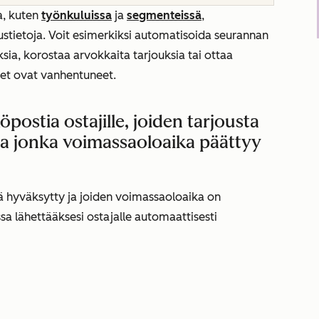
a, kuten
työnkuluissa
ja
segmenteissä
,
oustietoja. Voit esimerkiksi automatisoida seurannan
ksia, korostaa arvokkaita tarjouksia tai ottaa
kset ovat vanhentuneet.
postia ostajille, joiden tarjousta
tta jonka voimassaoloaika päättyy
elä hyväksytty ja joiden voimassaoloaika on
a lähettääksesi ostajalle automaattisesti