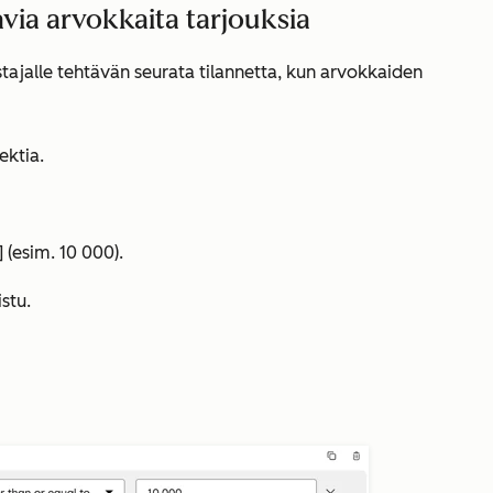
avia arvokkaita tarjouksia
stajalle tehtävän seurata tilannetta, kun arvokkaiden
ektia
.
]
(esim. 10 000).
istu
.