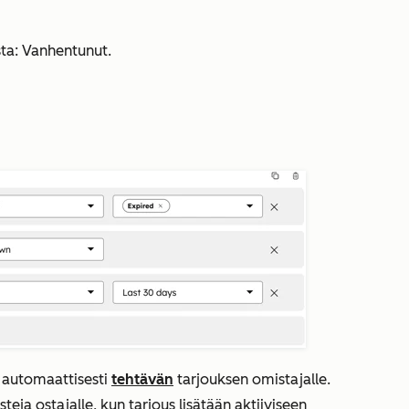
sta: Vanhentunut
.
 automaattisesti
tehtävän
tarjouksen omistajalle.
ja ostajalle, kun tarjous lisätään aktiiviseen