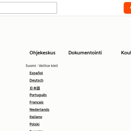
Ohjekeskus
Dokumentointi
Kou
Suomi
: Valitse kieli
Español
Deutsch
日本語
Português
Français
Nederlands
Italiano
Polski