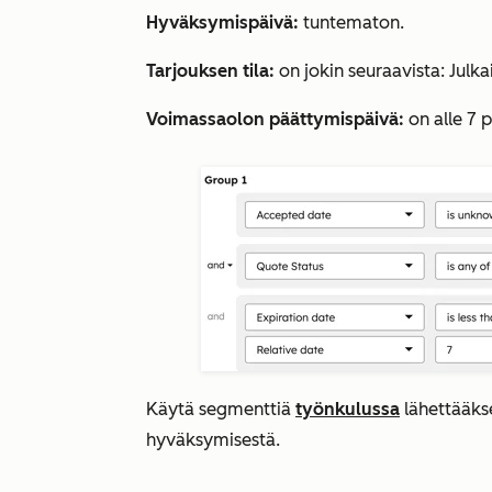
Hyväksymispäivä:
tuntematon
.
Tarjouksen tila:
on jokin seuraavista
:
Julka
Voimassaolon päättymispäivä:
on alle 7 
Käytä segmenttiä
työnkulussa
lähettääkse
hyväksymisestä.