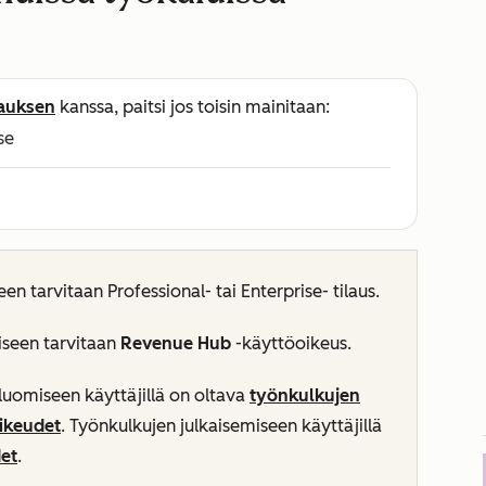
lauksen
kanssa, paitsi jos toisin mainitaan:
se
een tarvitaan
Professional-
tai
Enterprise-
tilaus.
iseen tarvitaan
Revenue Hub
-käyttöoikeus.
luomiseen käyttäjillä on oltava
työnkulkujen
ikeudet
. Työnkulkujen julkaisemiseen käyttäjillä
et
.