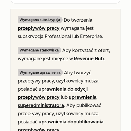
Do tworzenia
Wymagana subskrypcja
przepływów pracy
wymagana jest
subskrypcja
Professional
lub
Enterprise
.
Aby korzystać z ofert,
Wymagane stanowiska
wymagane jest miejsce w
Revenue Hub
.
Aby tworzyć
Wymagane uprawnienia
przepływy pracy, użytkownicy muszą
posiadać
uprawnienia do edycji
przepływów pracy
lub
uprawnienia
superadministratora
. Aby publikować
przepływy pracy, użytkownicy muszą
posiadać
uprawnienia do
publikowania
przepływów pracy
.