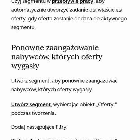
Użyj segmentu w
przepływie pracy
, aby
automatycznie utworzyć
zadanie
dla właściciela
oferty, gdy oferta zostanie dodana do aktywnego
segmentu.
Ponowne zaangażowanie
nabywców, których oferty
wygasły
Utwórz segment, aby ponownie zaangażować
nabywców, których oferty wygasły.
Utwórz segment
, wybierając obiekt
„Oferty
”
podczas tworzenia.
Dod
aj
następujące filtry: