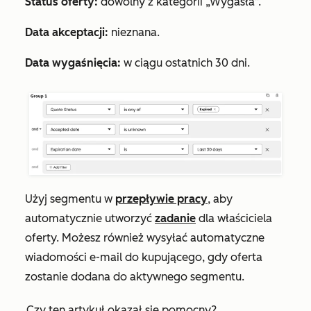
Status oferty:
dowolny z kategorii „Wygasła
”.
Data akceptacji:
nieznana
.
Data wygaśnięcia:
w ciągu ostatnich 30 dni
.
Użyj segmentu w
przepływie pracy
, aby
automatycznie utworzyć
zadanie
dla właściciela
oferty. Możesz również wysyłać automatyczne
wiadomości e-mail do kupującego, gdy oferta
zostanie dodana do aktywnego segmentu.
Czy ten artykuł okazał się pomocny?