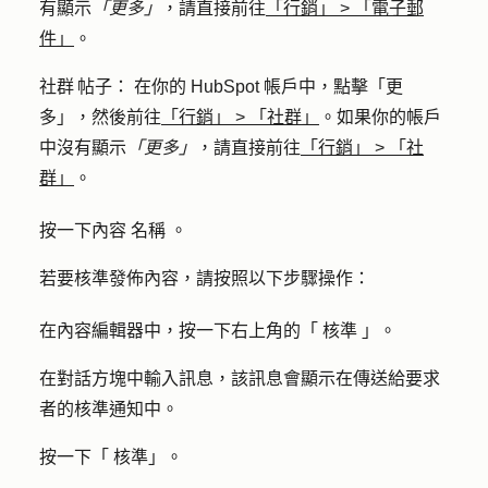
有顯示
「更多」
，請直接前往
「行銷」
>
「電子郵
件」
。
社群 帖子
： 在你的 HubSpot 帳戶中，點擊
「更
多」
，然後前往
「行銷」
>
「社群」
。如果你的帳戶
中沒有顯示
「更多」
，請直接前往
「行銷」
>
「社
群」
。
按一下內容
名稱
。
若要核準發佈內容，請按照以下步驟操作：
在內容編輯器中，按一下右上角的「
核準
」。
在對話方塊中輸入
訊息，該訊息
會顯示在傳送給要求
者的核準通知中。
按一下「
核準
」。