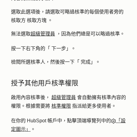
選取此選項後，請選取可略過核準的每個使用者旁的
核取方
核取方塊
。
無法選取
超級管理員
，因為他們總是可以略過核準。
按一下右下角的「
下一步
」。
檢閱所選核準人，然後按一下「
完成」
。
授予其他用戶核準權限
啟用內容核準後，
超級管理員
會自動擁有核準內容的
權限。根據需要將
核準權限
指派給更多使用者。
在你的 HubSpot 帳戶中，點擊頂端導覽列中的
「設
定圖示」
。