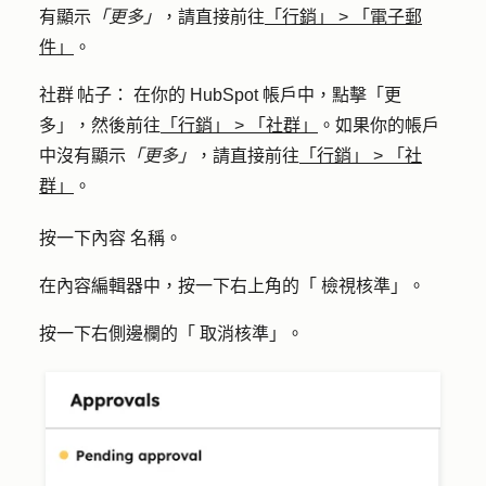
有顯示
「更多」
，請直接前往
「行銷」
>
「電子郵
件」
。
社群 帖子
： 在你的 HubSpot 帳戶中，點擊
「更
多」
，然後前往
「行銷」
>
「社群」
。如果你的帳戶
中沒有顯示
「更多」
，請直接前往
「行銷」
>
「社
群」
。
按一下
內容
名稱
。
在內容編輯器中，按一下
右上角的
「
檢視核準
」。
按一下右側邊欄的「
取消核準
」
。