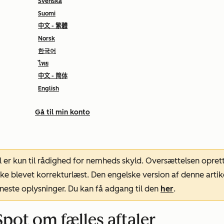
Svenska
Suomi
中文 - 繁體
Norsk
한국어
ไทย
中文 - 简体
English
Gå til min konto
l er kun til rådighed for nemheds skyld. Oversættelsen opret
ke blevet korrekturlæst. Den engelske version af denne artik
neste oplysninger. Du kan få adgang til den
her
.
ot om fælles aftaler