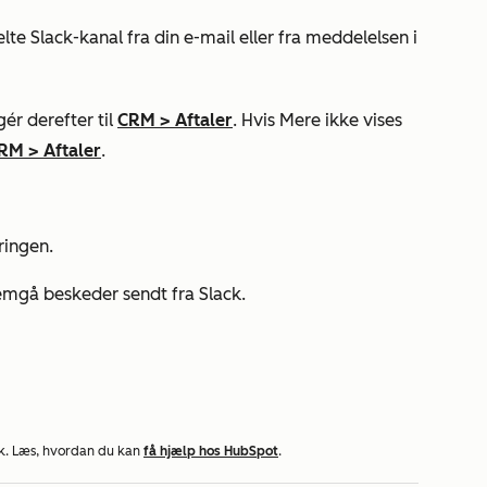
elte Slack-kanal fra din e-mail eller fra meddelelsen i
ér derefter til
CRM
>
Aftaler
. Hvis
Mere
ikke vises
RM
>
Aftaler
.
ringen.
nemgå beskeder sendt fra Slack.
k. Læs, hvordan du kan
få hjælp hos HubSpot
.