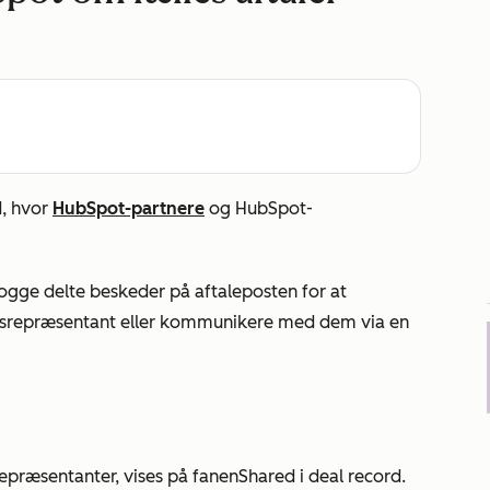
d, hvor
HubSpot-partnere
og HubSpot-
 logge delte beskeder på aftaleposten for at
gsrepræsentant eller kommunikere med dem via en
epræsentanter, vises på fanen
Shared
i deal record.