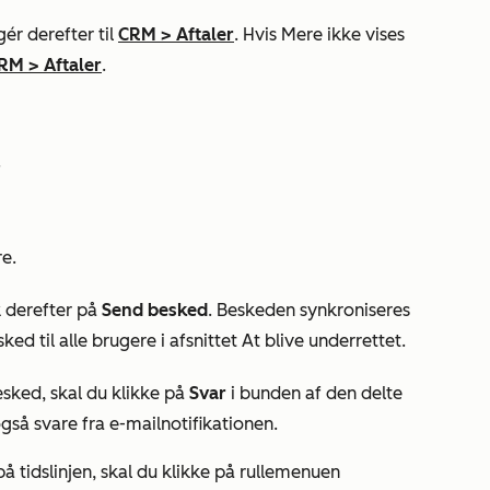
ér derefter til
CRM
>
Aftaler
. Hvis
Mere
ikke vises
RM
>
Aftaler
.
.
re.
k derefter på
Send besked
. Beskeden synkroniseres
d til alle brugere i afsnittet
At blive
underrettet.
esked, skal du klikke på
Svar
i bunden af den delte
gså svare fra e-mailnotifikationen.
på tidslinjen, skal du klikke på rullemenuen