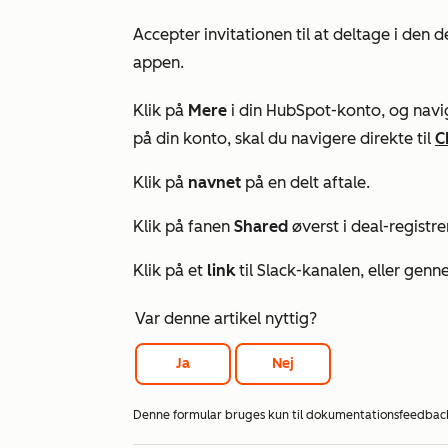
Accepter invitationen til at deltage i den d
appen.
Klik på
Mere
i din HubSpot-konto, og navig
på din konto, skal du navigere direkte til
C
Klik på
navnet
på en delt aftale.
Klik på fanen
Shared
øverst i deal-registre
Klik på et
link
til Slack-kanalen, eller gen
Var denne artikel nyttig?
Ja
Nej
Denne formular bruges kun til dokumentationsfeedbac