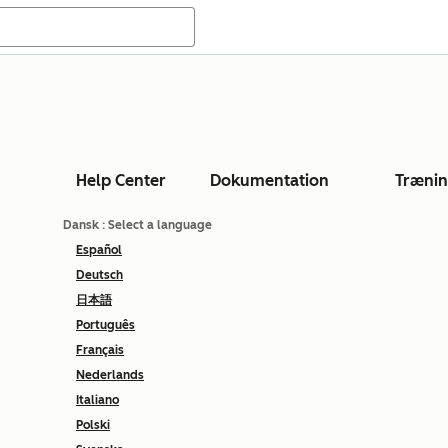
Help Center
Dokumentation
Træni
Dansk
: Select a language
Español
Deutsch
日本語
Português
Français
Nederlands
Italiano
Polski