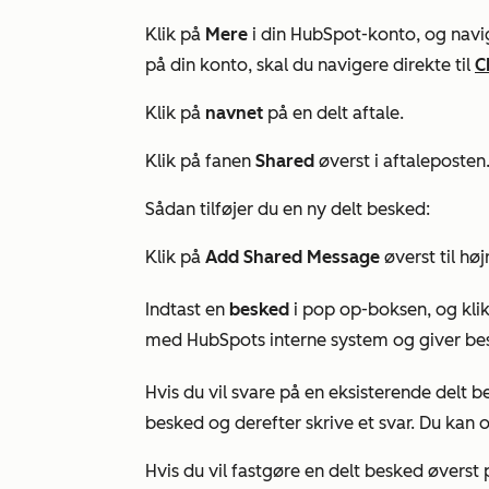
Klik på
Mere
i din HubSpot-konto, og navig
på din konto, skal du navigere direkte til
C
Klik på
navnet
på en delt aftale.
Klik på fanen
Shared
øverst i aftaleposten
Sådan tilføjer du en ny delt besked:
Klik på
Add Shared Message
øverst til høj
Indtast en
besked
i pop op-boksen, og kli
med HubSpots interne system og giver beske
Hvis du vil svare på en eksisterende delt b
besked og derefter skrive et svar. Du kan o
Hvis du vil fastgøre en delt besked øverst 