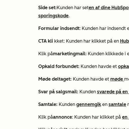
Side set:
Kunden har set
en af dine HubSpo
sporingskode
.
Formular indsendt
: Kunden har indsendt 
CTA kli
kket: Kunden har klikket på en
Hub
Klik på
marketingmail:
Kunden klikkede i 
Opkald forbundet:
Kunden havde et
opka
Møde deltaget:
Kunden havde et
møde
me
Svar på salgsmail:
Kunden
svarede på en 
Samtale:
Kunden
gennemgik
en
samtale
m
Klik på
annonce
: Kunden har klikket på
en 