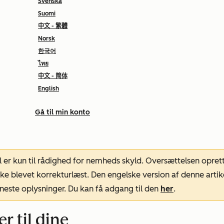
Svenska
Suomi
中文 - 繁體
Norsk
한국어
ไทย
中文 - 简体
English
Gå til min konto
l er kun til rådighed for nemheds skyld. Oversættelsen opret
ke blevet korrekturlæst. Den engelske version af denne artik
neste oplysninger. Du kan få adgang til den
her
.
r til dine