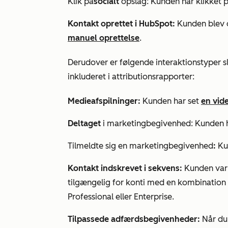
Klik på
socialt
opslag: Kunden har klikket 
Kontakt oprettet i HubSpot:
Kunden blev o
manuel oprettelse
.
Derudover er følgende interaktionstyper slå
inkluderet i attributionsrapporter:
Medieafspilninger:
Kunden har set
en vid
Deltaget
i marketingbegivenhed: Kunden h
Tilmeldte sig en marketingbegivenhed
:
Kun
Kontakt indskrevet i sekvens:
Kunden va
tilgængelig for konti med en kombination
Professional
eller
Enterprise
.
Tilpassede adfærdsbegivenheder:
Når du 