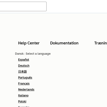
Help Center
Dokumentation
Træni
Dansk
: Select a language
Español
Deutsch
日本語
Português
Français
Nederlands
Italiano
Polski