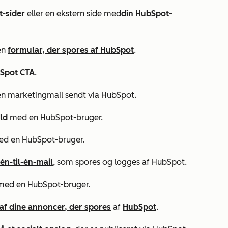
t-sider
eller en ekstern side med
din HubSpot-
en
formular, der spores af HubSpot
.
Spot CTA
.
en marketingmail sendt via HubSpot.
ld
med en HubSpot-bruger.
d en HubSpot-bruger.
én-til-én-mail
, som spores og logges af HubSpot.
ed en HubSpot-bruger.
af dine annoncer, der spores
af
HubSpot
.