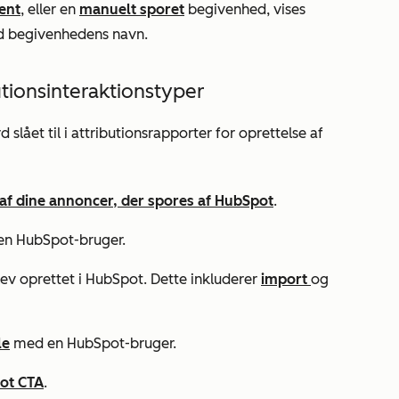
ment
, eller en
manuelt sporet
begivenhed, vises
ed begivenhedens navn.
utionsinteraktionstyper
slået til i attributionsrapporter for oprettelse af
af dine annoncer, der spores af HubSpot
.
n HubSpot-bruger.
ev oprettet i HubSpot. Dette inkluderer
import
og
le
med en HubSpot-bruger.
ot CTA
.