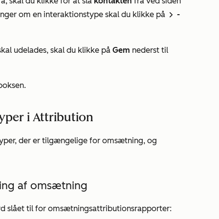
ra, skal du klikke for at slå
kontakten
fra ved siden
ninger om en interaktionstype skal du klikke på
-
right
skal udelades, skal du klikke på
Gem
nederst til
boksen.
yper i Attribution
per, der er tilgængelige for omsætning, og
ering af omsætning
 slået til for omsætningsattributionsrapporter: