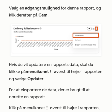
Vælg en
adgangsmulighed
for denne rapport, og
klik derefter på
Gem
.
Hvis du vil opdatere en rapports data, skal du
klikke på
menuikonet
øverst til højre i rapporten
verticalMenu
og vælge
Opdater
.
For at eksportere de data, der er brugt til at
oprette en rapport:
Klik på menuikonet
øverst til højre i rapporten,
verticalMenu