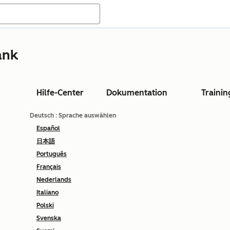
ank
Hilfe-Center
Dokumentation
Trainin
Deutsch
: Sprache auswählen
Español
日本語
Português
Français
Nederlands
Italiano
Polski
Svenska