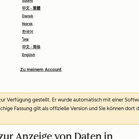
Suomi
中文 - 繁體
Dansk
Norsk
한국어
ไทย
中文 - 简体
English
Zu meinem Account
 zur Verfügung gestellt.
Er wurde automatisch mit einer Soft
chige Fassung gilt als offizielle Version und Sie können dort 
 zur Anzeige von Daten in