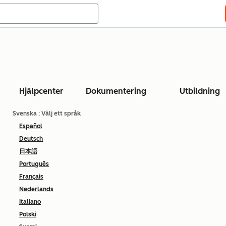
Hjälpcenter
Dokumentering
Utbildning
Svenska
: Välj ett språk
Español
Deutsch
日本語
Português
Français
Nederlands
Italiano
Polski