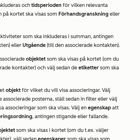
nkluderas och
tidsperioden
för vilken relevanta
en på kortet ska visas som
Förhandsgranskning
eller
ktiviteter som ska inkluderas i summan, antingen
ten) eller
Utgående
(till den associerade kontakten).
 associerade
objektet
som ska visas på kortet (om du
rade kontakter) och välj sedan de
etiketter
som ska
et
objekt
för vilket du vill visa associeringar. Välj
associerade posterna, ställ sedan in filter eller välj
ka associeringar som ska visas. Välj en
egenskap
att
eringsordning
, antingen stigande eller fallande.
bjektet
som ska visas i kortet (om du t.ex. väljer
kter), välj sedan
egenskaper
som ska visas som