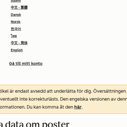
Suomi
中文 - 繁體
Dansk
Norsk
한국어
ไทย
中文 - 简体
English
Gå till mitt konto
ikel är endast avsedd att underlätta för dig. Översättningen
entuellt inte korrekturlästs. Den engelska versionen av denn
nformationen. Du kan komma åt den
här
.
sa data om poster