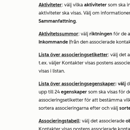
Aktiviteter
: välj vilka
aktiviteter
som ska i
aktiviteter ska visas. Välj om information
Sammanfattning
.
Aktivitetssummor
: välj
riktningen
för de a
Inkommande
(från den associerade kontak
Lista över associeringsetiketter
: välj det
t.ex. väljer
Kontakter
visas postens associe
visas i listan.
Lista över associeringsegenskaper
: välj
d
upp till 24
egenskaper
som ska visas för de 
associeringsetiketter för att bestämma vil
sortera associeringarna efter och välj
sort
Associeringstabell
: välj det associerade
o
Kontakter
visas postens associerade konta