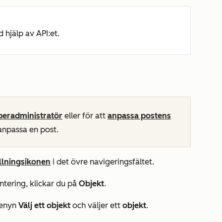
hjälp av API:et.
eradministratör
eller för att
anpassa postens
anpassa en post.
ällningsikonen
i det övre navigeringsfältet.
ntering
, klickar du på
Objekt
.
menyn
Välj ett objekt
och väljer ett
objekt
.