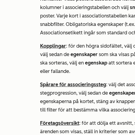
kolumner i associeringstabellen och välj
sn
poster. Varje kort i associationstabellen k
snabbfilter. Obligatoriska egenskaper (t.ex
Associationsetikett
ingår som standard och 
Kopplingar
: för den högra sidofältet, väl
välj sedan de
egenskaper
som ska visas på 
ska sorteras, välj en
egenskap
att sortera e
eller fallande.
Spårare för associeringssteg
: välj det as
stegprogression, välj sedan de
egenskape
egenskaperna på kortet, stäng av knappe
till filter för att bestämma vilka associeri
Företagsöversikt
: för att dölja ett avsnitt
ärenden som visas, ställ in kriterier som av