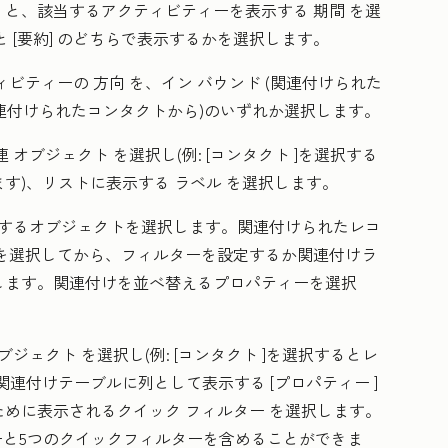
ー
と、該当するアクティビティーを表示する
期間
を選
 と
[要約]
のどちらで表示するかを選択します。
ィビティーの
方向
を、イン
バウンド
(関連付けられた
連付けられたコンタクトから)のいずれか選択します。
連
オブジェクト
を選択し(例:
[コンタクト
]を選択する
ます)、リストに表示する
ラベル
を選択します。
する
オブジェクト
を選択します。関連付けられたレコ
を選択してから、フィルターを設定するか関連付けラ
します。関連付けを並べ替える
プロパティー
を選択
ブジェクト
を選択し(例:
[コンタクト
]を選択するとレ
、関連付けテーブルに列として表示する
[プロパティー
]
ために表示されるクイック
フィルター
を選択します。
ーと5つのクイックフィルターを含めることができま