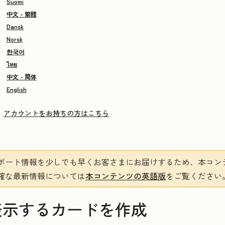
Suomi
中文 - 繁體
Dansk
Norsk
한국어
ไทย
中文 - 简体
English
アカウントをお持ちの方はこちら
ポート情報を少しでも早くお客さまにお届けするため、本コン
確な最新情報については
本コンテンツの英語版
をご覧ください
表示するカードを作成