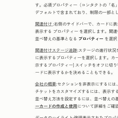
す。必須プロパティー（コンタクトの「名
デフォルトで含まれており、制限の一部と
関連付け
:右側のサイドバーで、カードに
表示する
プロパティー
を選択します。関連
並べ替えの基準となる
プロパティー
を選択
関連付けステージ追跡
:ステージの進行状況
に表示する
プロパティー
を選択します。カ
示するプロパティー]
スイッチをオフに切り
ードに表示するかを決めることもできる。
会社の概要
:セクションを非表示にするには
チケットをカスタマイズするには、表示す
並べ替え方法を設定するには、並べ替えの
ーカードの作成と使用
について詳細をご確
データのハイライト
:強調表示されたプロ