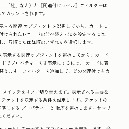
」、「姓」など
）と［関連付けラベル］
フィルターは
してカウントされます。
表示する関連
オブジェクト
を選択してから、カードに
付けられたレコードの並べ替え方法を設定するには、
し、
昇
順または降順のいずれかを選択します。
を表示する関連
オブジェクト
を選択してから、カード
ードでプロパティーを非表示にするには、[
カードに表
替えます。フィルターを追加して、どの関連付けをカ
、
スイッチ
をオフに切り替えます。表示される主要な
るチケットを決定する条件を設定します。チケットの
基準にする
プロパティー
と
順序
を選択します。
サマリ
認ください。
パティーとして表示する
プロパティー
を選択します。合