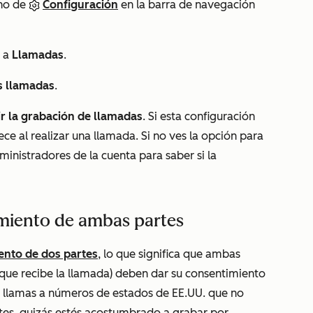
ono de
Configuración
en la barra de navegación
e a
Llamadas
.
s llamadas
.
ir la grabación de llamadas
.
Si esta configuración
ce al realizar una llamada. Si no ves la opción para
ministradores de la cuenta para saber si la
imiento de ambas partes
ento de dos partes
, lo que significa que ambas
 que recibe la llamada) deben dar su consentimiento
o llamas a números de estados de EE.UU. que no
tes, quizás estés acostumbrado a grabar por