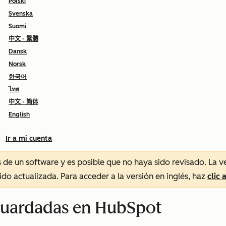
Polski
Svenska
Suomi
中文 - 繁體
Dansk
Norsk
한국어
ไทย
中文 - 简体
English
Ir a mi cuenta
és de un software y es posible que no haya sido revisado.
La v
sido actualizada. Para acceder a la versión en inglés, haz
clic 
guardadas en HubSpot