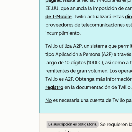
página
. Hasta la fecha, T-Mobile es el
EE.UU. que anuncia la imposición de ca
de T-Mobile
. Twilio actualizará estas
dir
proveedores de telecomunicaciones es
incumplimiento.
Twilio utiliza A2P, un sistema que perm
tipo Aplicación a Persona (A2P) a trav
largo de 10 dígitos (10DLC), así como a
remitentes de gran volumen. Los operad
Twilio es A2P. Obtenga más informació
registro
en la documentación de Twilio.
No
es necesaria una cuenta de Twilio pa
Se requieren la
La suscripción es obligatoria