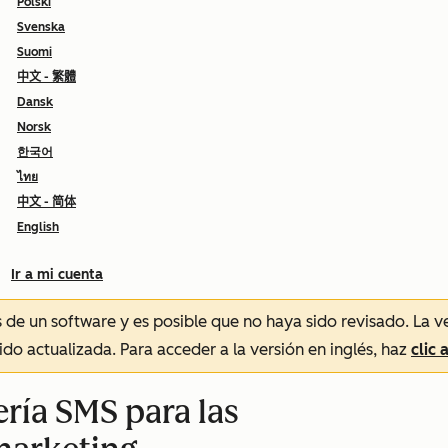
Polski
Svenska
Suomi
中文 - 繁體
Dansk
Norsk
한국어
ไทย
中文 - 简体
English
Ir a mi cuenta
és de un software y es posible que no haya sido revisado.
La v
sido actualizada. Para acceder a la versión en inglés, haz
clic 
ría SMS para las