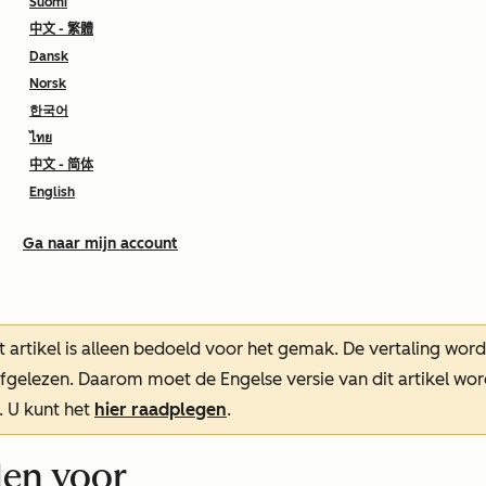
Suomi
中文 - 繁體
Dansk
Norsk
한국어
ไทย
中文 - 简体
English
Ga naar mijn account
t artikel is alleen bedoeld voor het gemak.
De vertaling wor
oefgelezen. Daarom moet de Engelse versie van dit artikel w
. U kunt het
hier raadplegen
.
len voor