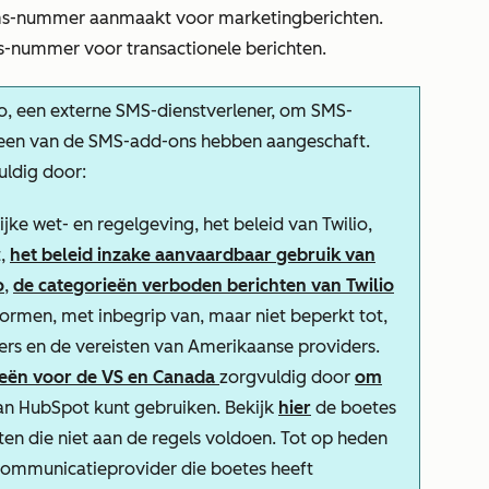
n sms-nummer aanmaakt voor marketingberichten.
-nummer voor transactionele berichten.
, een externe SMS-dienstverlener, om SMS-
e een van de SMS-add-ons hebben aangeschaft.
uldig door:
jke wet- en regelgeving, het beleid van Twilio,
t,
het beleid inzake aanvaardbaar gebruik van
o
,
de categorieën verboden berichten van Twilio
normen, met inbegrip van, maar niet beperkt tot,
rs en de vereisten van Amerikaanse providers.
rieën voor de VS en Canada
zorgvuldig door
om
van HubSpot kunt gebruiken. Bekijk
hier
de boetes
en die niet aan de regels voldoen. Tot op heden
ecommunicatieprovider die boetes heeft