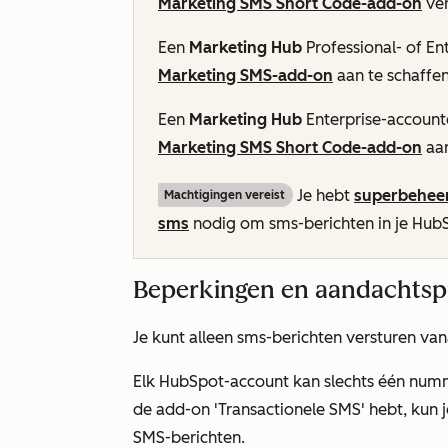
Marketing SMS Short Code-add-on
ver
Een
Marketing Hub
Professional- of
En
Marketing SMS-add-on
aan te schaffen
Een
Marketing Hub
Enterprise-account
Marketing SMS Short Code-add-on
aan
Je hebt
superbehee
Machtigingen vereist
sms
nodig om sms-berichten in je HubSp
Beperkingen en aandachts
Je kunt alleen sms-berichten versturen van
Elk HubSpot-account kan slechts één numm
de add-on 'Transactionele SMS' hebt, kun 
SMS-berichten.