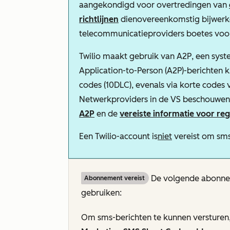
aangekondigd voor overtredingen van
richtlijnen
dienovereenkomstig bijwerk
telecommunicatieproviders boetes voor
Twilio maakt gebruik van A2P, een sys
Application-to-Person (A2P)-berichten k
codes (10DLC), evenals via korte codes
Netwerkproviders in de VS beschouwen a
A2P
en de
vereiste informatie voor reg
Een Twilio-account is
niet
vereist om sms
De volgende abonnem
Abonnement vereist
gebruiken:
Om sms-berichten te kunnen versturen,