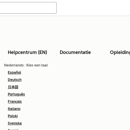
Helpcentrum (EN)
Documentatie
Opleidin
Nederlands
: Kies een taal
Español
Deutsch
日本語
Português
Français
Italiano
Polski
Svenska