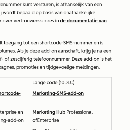
denummer kunt versturen, is afhankelijk van een
j wordt bepaald op basis van onafhankelijke
r over vertrouwensscores in
de documentatie van
dt
toegang tot een shortcode-SMS-nummer en is
volumes.
Als je deze add-on aanschaft, krijg je na een
jf- of zescijferig telefoonnummer. Deze add-on is het
agnes, promoties en tijdgevoelige meldingen.
Lange code (10DLC)
hortcode-
Marketing-SMS-add-on
terprise
en
Marketing Hub
Professional
ing-add-on
of
Enterprise