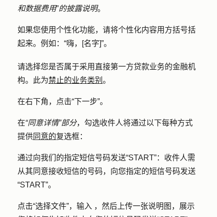
和数据费用
”
的披露说明
。
如果您使用个性化功能，请将个性化内容用方括号括
起来。例如：“嗨，[名字]”。
请
选择您是否属于采用直接第一方贷款业务的金融机
构。此为
禁止的业务类别
。
在右下角，点击
“下一步
”。
在
“同意详情”部分
，勾选收件人将
通过以下
每种方式
提供
同意的
复选框
：
通过向我们的指定短信号码发送“START”
：收件人需
从其同意接收短信的号码，向您指定的短信号码发送
“START”。
点击
“选择
文件
”，输入
，然后上传一张说明图，展示