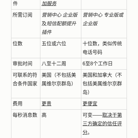
件
加服务
所需订阅
营销中心
企业版
营销中心
专业版或
及
短信配额提升
企业版
插件
位数
五位或六位
十位数，类似传统
电话号码
审批时间
八至十二周
6至8个工作日
可联系的符
美国（不包括美
美国和加拿大（不
合条件国家
属维尔京群岛）
包括美属维尔京群
岛）
费用
更贵
更便宜
每秒消息数
高
可变——
取决于第
三方确定的信任评
分
。