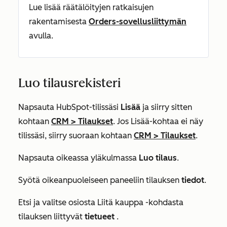
Lue lisää räätälöityjen ratkaisujen
rakentamisesta
Orders-sovellusliittymän
avulla.
Luo tilausrekisteri
Napsauta HubSpot-tilissäsi
Lisää
ja siirry sitten
kohtaan
CRM
>
Tilaukset
. Jos
Lisää
-kohtaa ei näy
tilissäsi, siirry suoraan kohtaan
CRM
>
Tilaukset
.
Napsauta oikeassa yläkulmassa
Luo tilaus
.
Syötä oikeanpuoleiseen paneeliin tilauksen
tiedot
.
Etsi ja valitse osiosta
Liitä kauppa
-kohdasta
tilauksen
liittyvät
tietueet
.