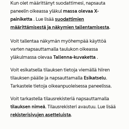
Kun olet määrittänyt suodattimesi, napsauta
paneelin oikeassa yläkul
massa olevaa X-
painiketta
. Lue lisää
suodattimien
määrittämisestä ja näkymien tallentamisesta
.
Voit tallentaa näkymän myöhempää käyttöä
varten napsauttamalla taulukon oikeassa
yläkulmassa olevaa
Tallenna-kuvaketta
.
Voit esikatsella tilauksen tietoja viemällä hiiren
tilauksen päälle ja napsauttamalla
Esikatselu
.
Tarkastele tietoja oikeanpuoleisessa paneelissa.
Voit tarkastella tilausrekisteriä napsauttamalla
tilauksen nimeä
. Tilausrekisteri avautuu. Lue lisää
rekisterisivujen asetteluista
.