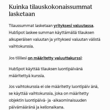
Kuinka tilauskokonaissummat
lasketaan
Tilaussummat lasketaan
yrityksesi valuutassa
.
HubSpot laskee summan käyttämällä tilauksen
alkuperäisen valuutan ja yrityksesi valuutan välistä
vaihtokurssia.
Jos tilillesi
on määritetty valuuttakurssi
:
HubSpot käyttää tilauksen
luontipäivänä
määritettyä kurssia.
Jos vaihtokurssia ei ole määritetty luontipäiv
änä
,
se käyttää vaihtokurssia, joka on määritetty
objektin luontipäivä- ja -aikaominaisuuden
päivämääränä ja kellonaikana.