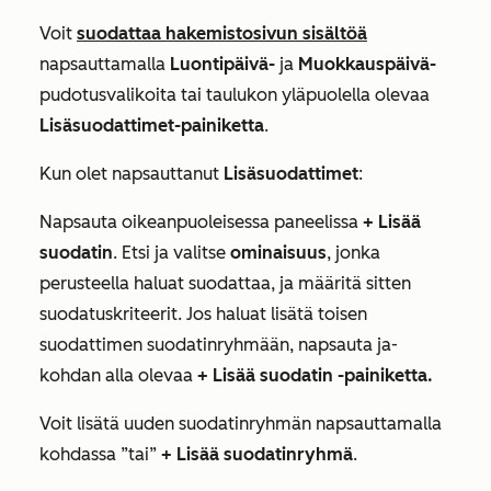
Voit
suodattaa hakemistosivun sisältöä
napsauttamalla
Luontipäivä-
ja
Muokkauspäivä-
pudotusvalikoita tai taulukon yläpuolella olevaa
Lisäsuodattimet-painiketta
.
Kun olet napsauttanut
Lisäsuodattimet
:
Napsauta oikeanpuoleisessa paneelissa
+ Lisää
suodatin
. Etsi ja valitse
ominaisuus
, jonka
perusteella haluat suodattaa, ja määritä sitten
suodatuskriteerit. Jos haluat lisätä toisen
suodattimen suodatinryhmään, napsauta
ja-
kohdan
alla olevaa
+ Lisää suodatin -painiketta.
Voit lisätä uuden suodatinryhmän napsauttamalla
kohdassa
”tai
”
+ Lisää suodatinryhmä
.