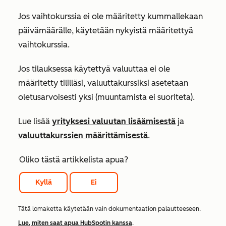
Jos vaihtokurssia ei ole määritetty kummallekaan
päivämäärälle, käytetään nykyistä määritettyä
vaihtokurssia.
Jos tilauksessa käytettyä valuuttaa ei ole
määritetty tililläsi, valuuttakurssiksi asetetaan
oletusarvoisesti yksi (muuntamista ei suoriteta).
Lue lisää
yrityksesi valuutan lisäämisestä
ja
valuuttakurssien määrittämisestä
.
Oliko tästä artikkelista apua?
Kyllä
Ei
Tätä lomaketta käytetään vain dokumentaation palautteeseen.
Lue, miten saat apua HubSpotin kanssa
.