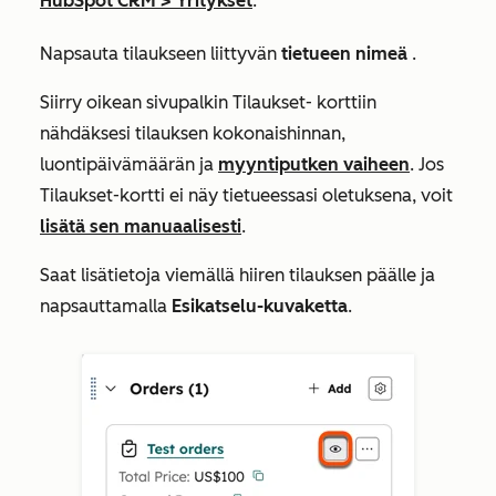
HubSpot CRM
>
Yritykset
.
Napsauta tilaukseen liittyvän
tietueen nimeä
.
Siirry oikean sivupalkin
Tilaukset-
korttiin
nähdäksesi tilauksen kokonaishinnan,
luontipäivämäärän ja
myyntiputken vaiheen
. Jos
Tilaukset-kortti
ei näy tietueessasi oletuksena, voit
lisätä sen manuaalisesti
.
Saat lisätietoja viemällä hiiren tilauksen päälle ja
napsauttamalla
Esikatselu-kuvaketta
.