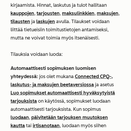
kirjaamista. Hinnat, laskutus ja tulot hallitaan
kauppojen
,
tarjousten
,
maksulinkkien
,
maksujen
,
tilausten
ja
laskujen
avulla. Tilaukset voidaan
liittää tietueisiin toimitustietojen antamiseksi,
mutta ne voivat toimia myös itsenäisesti.
Tilauksia voidaan luoda:
Automaattisesti sopimuksen luomisen
yhteydessä:
jos olet mukana
Connected CPQ-,
laskutus- ja maksujen beetaversiossa
ja asetus
Luo sopimukset automaattisesti hyväksytyistä
tarjouksista
on käytössä, sopimukset luodaan
automaattisesti tarjouksista. Kun sopimus
luodaan
,
päivitetään tarjouksen muutoksen
kautta
tai
irtisanotaan
, luodaan myös siihen