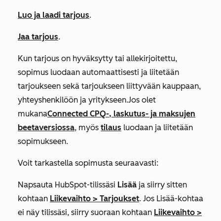
Luo ja laadi tarjous
.
Jaa tarjous
.
Kun tarjous on hyväksytty tai allekirjoitettu,
sopimus luodaan automaattisesti ja liitetään
tarjoukseen sekä tarjoukseen liittyvään kauppaan,
yhteyshenkilöön ja yritykseen.
Jos olet
mukana
Connected CPQ-, laskutus- ja maksujen
beetaversiossa
, myös
tilaus
luodaan ja liitetään
sopimukseen.
Voit tarkastella sopimusta seuraavasti:
Napsauta HubSpot-tilissäsi
Lisää
ja siirry sitten
kohtaan
Liikevaihto
>
Tarjoukset
. Jos
Lisää
-kohtaa
ei näy tilissäsi, siirry suoraan kohtaan
Liikevaihto
>