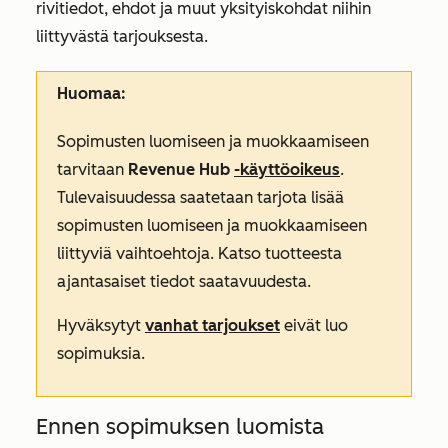
rivitiedot, ehdot ja muut yksityiskohdat niihin
liittyvästä tarjouksesta.
Huomaa:
Sopimusten luomiseen ja muokkaamiseen
tarvitaan
Revenue Hub
-käyttöoikeus
.
Tulevaisuudessa saatetaan tarjota lisää
sopimusten luomiseen ja muokkaamiseen
liittyviä vaihtoehtoja. Katso tuotteesta
ajantasaiset tiedot saatavuudesta.
Hyväksytyt
vanhat tarjoukset
eivät luo
sopimuksia.
Ennen sopimuksen luomista