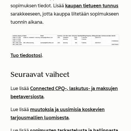
sopimuksen tiedot. Lisää
kaupan tietueen tunnus
sarakkeeseen, jotta kauppa liitetään sopimukseen
tuonnin aikana.
Tuo tiedostosi
.
Seuraavat vaiheet
Lue lisää
Connected CPQ-, laskutus- ja maksujen
beetaversiosta
.
Lue lisää
muutoksia ja uusimisia koskevien
tarjousmallien luomisesta
.
Lue lisää
sopimusten tarkastelusta ja hallinnasta
,