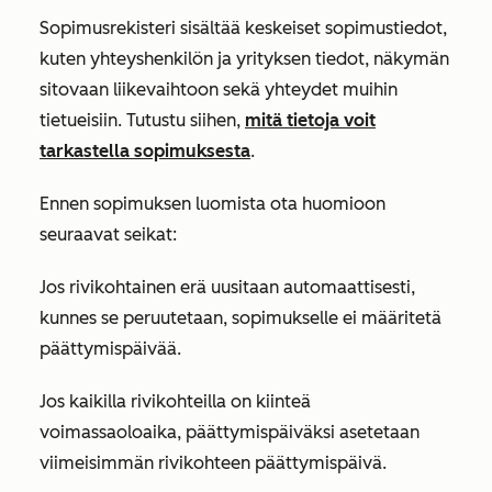
Sopimusrekisteri sisältää keskeiset sopimustiedot,
kuten yhteyshenkilön ja yrityksen tiedot, näkymän
sitovaan liikevaihtoon sekä yhteydet muihin
tietueisiin. Tutustu siihen,
mitä tietoja voit
tarkastella sopimuksesta
.
Ennen sopimuksen luomista ota huomioon
seuraavat seikat:
Jos rivikohtainen erä uusitaan automaattisesti,
kunnes se peruutetaan, sopimukselle ei määritetä
päättymispäivää.
Jos kaikilla rivikohteilla on kiinteä
voimassaoloaika, päättymispäiväksi asetetaan
viimeisimmän rivikohteen päättymispäivä.