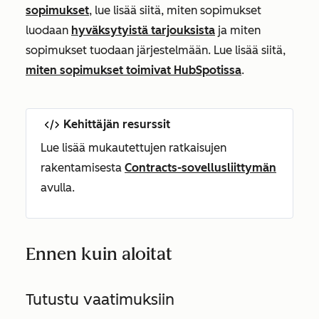
sopimukset
, lue lisää siitä, miten sopimukset
luodaan
hyväksytyistä tarjouksista
ja miten
sopimukset tuodaan järjestelmään. Lue lisää siitä,
miten sopimukset toimivat HubSpotissa
.
Kehittäjän resurssit
Lue lisää mukautettujen ratkaisujen
rakentamisesta
Contracts-sovellusliittymän
avulla.
Ennen kuin aloitat
Tutustu vaatimuksiin