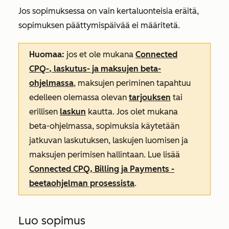
Jos sopimuksessa on vain kertaluonteisia eräitä,
sopimuksen päättymispäivää ei määritetä.
Huomaa:
jos et ole mukana
Connected
CPQ-, laskutus- ja maksujen beta-
ohjelmassa
, maksujen periminen tapahtuu
edelleen olemassa olevan
tarjouksen
tai
erillisen
laskun
kautta. Jos olet mukana
beta-ohjelmassa, sopimuksia käytetään
jatkuvan laskutuksen, laskujen luomisen ja
maksujen perimisen hallintaan. Lue lisää
Connected CPQ, Billing ja Payments
-
beetaohjelman prosessista
.
Luo sopimus