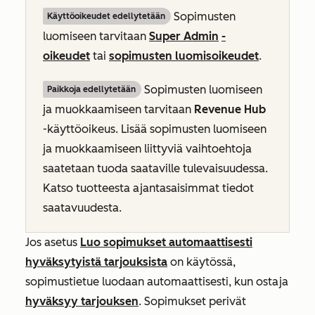
Sopimusten
Käyttöoikeudet edellytetään
luomiseen tarvitaan
Super Admin
-
oikeudet
tai
sopimusten luomisoikeudet
.
Sopimusten luomiseen
Paikkoja edellytetään
ja muokkaamiseen tarvitaan
Revenue Hub
-käyttöoikeus. Lisää sopimusten luomiseen
ja muokkaamiseen liittyviä vaihtoehtoja
saatetaan tuoda saataville tulevaisuudessa.
Katso tuotteesta ajantasaisimmat tiedot
saatavuudesta.
Jos asetus
Luo sopimukset automaattisesti
hyväksytyistä tarjouksista
on käytössä,
sopimustietue luodaan automaattisesti, kun ostaja
hyväksyy tarjouksen
. Sopimukset perivät