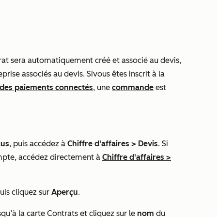
trat sera automatiquement créé et associé au devis,
reprise associés au devis. Si
vous êtes inscrit à
la
t des paiements connectés
, une
commande
est
lus
, puis accédez à
Chiffre d'affaires
>
Devis
. Si
mpte, accédez directement à
Chiffre d'affaires
>
puis cliquez sur
Aperçu
.
squ’à la carte
Contrats
et cliquez sur le
nom
du