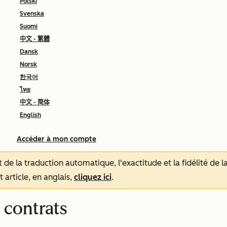
Polski
Svenska
Suomi
中文 - 繁體
Dansk
Norsk
한국어
ไทย
中文 - 简体
English
Accéder à mon compte
tat de la traduction automatique, l'exactitude et la fidélité de
 article, en anglais,
cliquez ici
.
 contrats