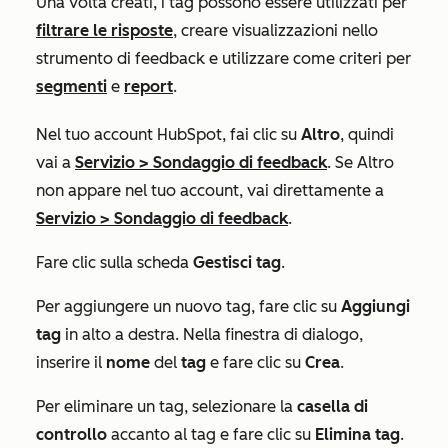
Una volta creati, i tag possono essere utilizzati per
filtrare le risposte
, creare visualizzazioni nello
strumento di feedback e utilizzare come criteri per
segmenti
e
report
.
Nel tuo account HubSpot, fai clic su
Altro
, quindi
vai a
Servizio
>
Sondaggio di feedback
. Se
Altro
non appare nel tuo account, vai direttamente a
Servizio
>
Sondaggio di feedback
.
Fare clic sulla scheda
Gestisci tag
.
Per aggiungere un nuovo tag, fare clic su
Aggiungi
tag
in alto a destra. Nella finestra di dialogo,
inserire il
nome
del
tag
e fare clic su
Crea
.
Per eliminare un tag, selezionare la
casella di
controllo
accanto al tag e fare clic su
Elimina tag
.