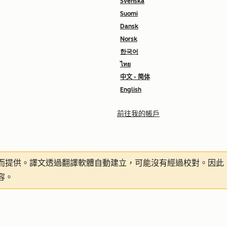
Svenska
Suomi
Dansk
Norsk
한국어
ไทย
中文 - 简体
English
前往我的帳戶
而提供。譯文透過翻譯軟體自動建立，可能沒有經過校對。因此
容。