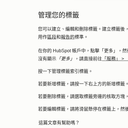
管理您的標籤
您可以建立、編輯和刪除標籤。建立標籤後
用作
區段
和
報告的
標準。
在你的 HubSpot 帳戶中，點擊
「更多」
，然
沒有顯示
「更多」
，請直接前往
「服務」
>
按一下
管理標
籤索引標籤。
若要新增標籤，請按一下右上方的
新增
標籤
若要刪除標籤，請選取標籤旁邊的
核取方塊
若要編輯標籤，請將滑鼠懸停在
標籤
上，然
這篇文章有幫助嗎？