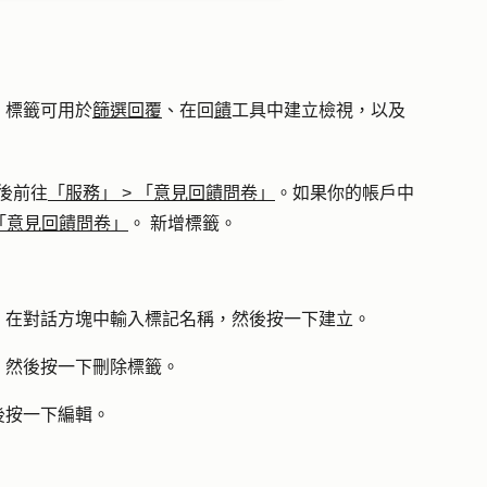
，標籤可用於
篩選回覆
、在回
饋
工具中建立檢視，以及
後前往
「服務」
>
「意見回饋問卷」
。如果你的帳戶中
「意見回饋問卷」
。 新增標籤。
。在對話方塊中輸入
標記名稱
，然後按一下
建立
。
，然後按一下
刪除
標籤。
後按一下
編輯
。