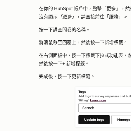
在你的 HubSpot 帳戶中，點擊
「更多」
，然
沒有顯示
「更多」
，請直接前往
「服務」
>
按一下
調查問卷
的名稱。
將滑鼠移至
回覆
上，然後按一下
新增標籤
。
在右側面板中，按一下
標籤
下拉式功能表，
然後按一下
+ 新增標籤
。
完成後，按一下
更新標籤
。