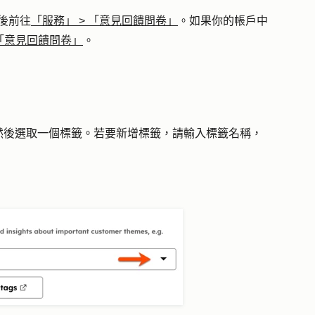
後前往
「服務」
>
「意見回饋問卷」
。如果你的帳戶中
「意見回饋問卷」
。
然後選取一個標
籤
。若要新增標籤，請輸入標
籤名稱
，