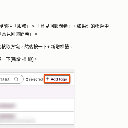
後前往
「服務」
>
「意見回饋問卷」
。如果你的帳戶中
「意見回饋問卷」
。
的
核取方塊
，然後按一下
+
新增標籤
。
按一下
[新增
標
籤
]。