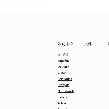
說明中心
文件
中文 - 繁體
:
Español
Deutsch
日本語
Português
Français
Nederlands
Italiano
Polski