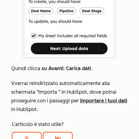
Quindi clicca
su Avanti: Carica dati
.
V
verrai reindirizzato automaticamente alla
schermata
"Importa
" in HubSpot, dove potrai
proseguire con i passaggi per
importare i tuoi dati
in HubSpot.
L'articolo è stato utile?
Sì
No