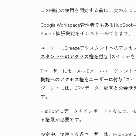
この機能の使用を開始する前に、次の点に
Google Workspace管理者でもあるHubSpo
Sheets拡張機能をインストールできます。
ユーザーにBreezeアシスタントへのアクセ
スタントへのアクセス権を付与
]スイッチ
T
ユーザーに
セールスEメールエージェント
機能へのアクセス権をユーザーに付与
]ス
ジェントには、CRMデータ、顧客との会話
す。
HubSpotにデータをインポートするには、
る権限が必要です。
設定中、使用する各ユーザーは
、HubSpot