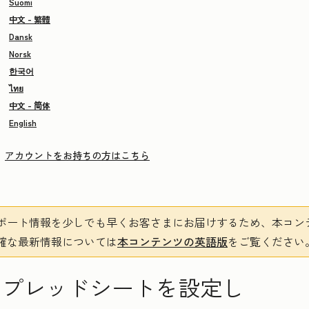
Suomi
中文 - 繁體
Dansk
Norsk
한국어
ไทย
中文 - 简体
English
アカウントをお持ちの方はこちら
ポート情報を少しでも早くお客さまにお届けするため、本コン
確な最新情報については
本コンテンツの英語版
をご覧ください
ogle スプレッドシートを設定し