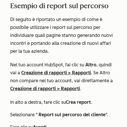
Esempio di report sul percorso
Di seguito è riportato un esempio di come è
possibile utilizzare i report sul percorso per
individuare quali pagine stanno generando nuovi
incontri e portando alla creazione di nuovi affari
per la tua azienda.
Nel tuo account HubSpot, fai clic su
Altro
, quindi
vai a
Creazione di rapporti
>
Rapporti
. Se
Altro
non compare nel tuo account, vai direttamente a
Creazione di rapporti
>
Rapporti
.
In alto a destra, fare clic su
Crea report
.
Selezionare "
Report sul percorso del cliente
".