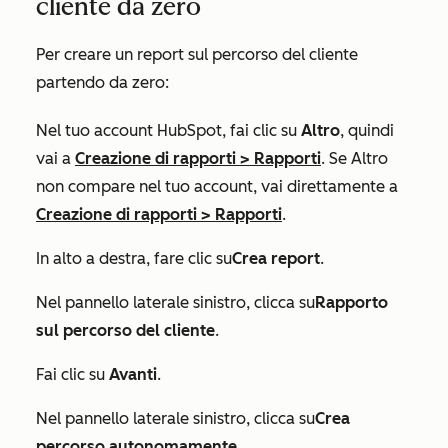
cliente da zero
Per creare un report sul percorso del cliente
partendo da zero:
Nel tuo account HubSpot, fai clic su
Altro
, quindi
vai a
Creazione di rapporti
>
Rapporti
. Se
Altro
non compare nel tuo account, vai direttamente a
Creazione di rapporti
>
Rapporti
.
In alto a destra, fare clic su
Crea report
.
Nel pannello laterale sinistro, clicca su
Rapporto
sul percorso del cliente
.
Fai clic su
Avanti
.
Nel pannello laterale sinistro, clicca su
Crea
percorso autonomamente
.