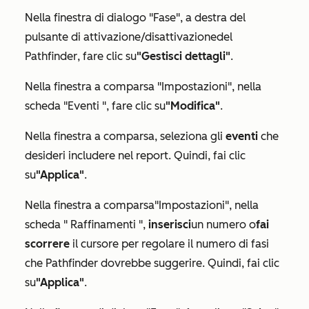
Nella finestra di dialogo
"Fase"
, a destra del
pulsante di attivazione/disattivazione
del
Pathfinder
, fare clic su
"Gestisci dettagli"
.
Nella finestra a comparsa
"Impostazioni"
, nella
scheda "
Eventi
", fare clic su
"Modifica"
.
Nella finestra a comparsa, seleziona gli
eventi
che
desideri includere nel report. Quindi, fai clic
su
"Applica"
.
Nella finestra a comparsa
"Impostazioni"
, nella
scheda "
Raffinamenti
",
inserisci
un numero o
fai
scorrere
il cursore per regolare il numero di fasi
che Pathfinder dovrebbe suggerire. Quindi, fai clic
su
"Applica"
.