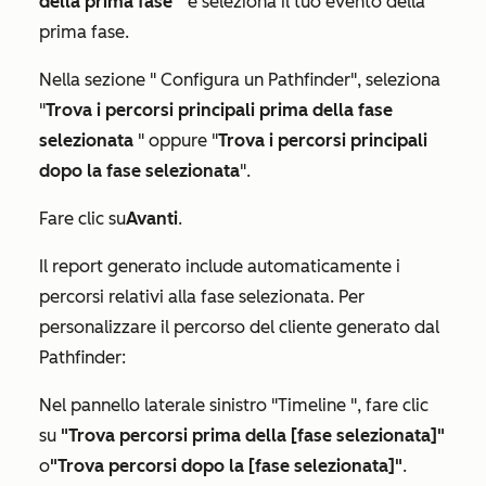
della prima fase
" e seleziona il tuo evento della
prima fase.
Nella sezione "
Configura un Pathfinder
", seleziona
"
Trova i percorsi principali prima della fase
selezionata
" oppure "
Trova i percorsi principali
dopo la fase selezionata
".
Fare clic su
Avanti
.
Il report generato include automaticamente i
percorsi relativi alla fase selezionata. Per
personalizzare il percorso del cliente generato dal
Pathfinder:
Nel pannello laterale sinistro
"Timeline
", fare clic
su
"Trova percorsi prima della [fase selezionata]"
o
"Trova percorsi dopo la [fase selezionata]"
.