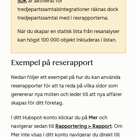
SDK
är aktiverat för
tredjepartssamtalsintegrationer räknas dock
tredjepartssamtal med i resrapporterna.
När du skapar en statisk lista från resanalyser
kan högst 100 000 objekt inkluderas i listan.
Exempel på reserapport
Nedan följer ett exempel på hur du kan använda
reserapporter för att ta reda på vilka sidor som
genererar nya möten och leder till att nya affärer
skapas för ditt företag.
I ditt Hubspot-konto klickar du på
Mer
och
navigerar sedan till
Rapportering
>
Rapport
. Om
Mer
inte visas i ditt konto navigerar du direkt till