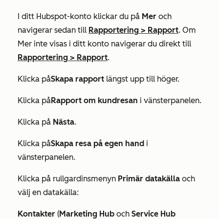
I ditt Hubspot-konto klickar du på
Mer
och
navigerar sedan till
Rapportering
>
Rapport
. Om
Mer
inte visas i ditt konto navigerar du direkt till
Rapportering
>
Rapport
.
Klicka på
Skapa rapport
längst upp till höger.
Klicka på
Rapport om kundresan
i vänsterpanelen.
Klicka på
Nästa
.
Klicka på
Skapa resa på egen hand
i
vänsterpanelen.
Klicka på rullgardinsmenyn
Primär datakälla
och
välj en datakälla:
Kontakter
(
Marketing Hub
och
Service Hub