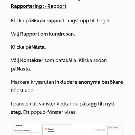
Rapportering
>
Rapport
.
Klicka på
Skapa rapport
längst upp till höger.
Välj
Rapport om kundresan
.
Klicka på
Nästa
.
Välj
Kontakter
som datakälla. Klicka sedan
på
Nästa
.
Markera kryssrutan
Inkludera anonyma besökare
högst upp.
I panelen till vänster klickar du på
Lägg till nytt
steg
. Ett popup-fönster visas.