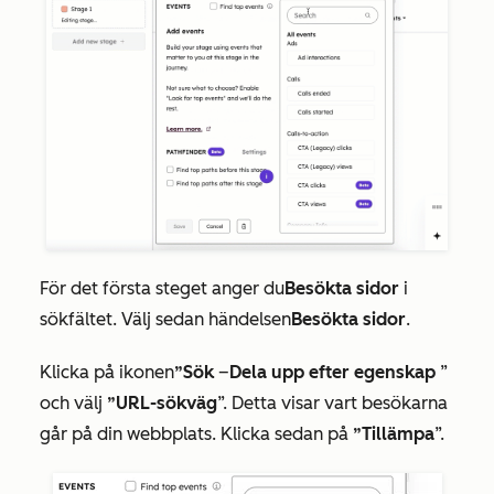
För det första steget anger du
Besökta sidor
i
sökfältet. Välj sedan händelsen
Besökta sidor
.
Klicka på ikonen
”Sök
–
Dela upp efter egenskap
”
och välj
”URL-sökväg
”. Detta visar vart besökarna
går på din webbplats. Klicka sedan på
”Tillämpa
”.