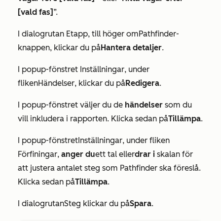
[vald fas]
”.
I dialogrutan
Etapp
, till höger om
Pathfinder-
knappen
, klickar du på
Hantera detaljer
.
I popup-fönstret
Inställningar
, under
fliken
Händelser
, klickar du på
Redigera
.
I popup-fönstret väljer du de
händelser
som du
vill inkludera i rapporten. Klicka sedan på
Tillämpa
.
I popup-fönstret
Inställningar
, under fliken
Förfiningar
,
anger du
ett tal eller
drar i
skalan för
att justera antalet steg som Pathfinder ska föreslå.
Klicka sedan på
Tillämpa
.
I dialogrutan
Steg
klickar du på
Spara
.