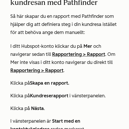
kundresan med Pathfinder
Så här skapar du en rapport med Pathfinder som
hjälper dig att definiera steg i din kundresa istället
för att behöva ange dem manuellt:
I ditt Hubspot-konto klickar du på
Mer
och
navigerar sedan till
Rapportering
>
Rapport
. Om
Mer
inte visas i ditt konto navigerar du direkt till
Rapportering
>
Rapport
.
Klicka på
Skapa en rapport.
Klicka på
Kundreserapport
i vänsterpanelen.
Klicka på
Nästa
.
I vänsterpanelen är
Start med en