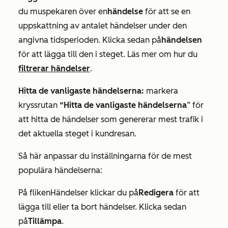
du muspekaren över en
händelse
för att se en
uppskattning av antalet händelser under den
angivna tidsperioden. Klicka sedan på
händelsen
för att lägga till den i steget. Läs mer om hur du
filtrerar händelser
.
Hitta de vanligaste händelserna:
markera
kryssrutan
”Hitta de vanligaste händelserna
” för
att hitta de händelser som genererar mest trafik i
det aktuella steget i kundresan.
Så här anpassar du inställningarna för de mest
populära händelserna:
På fliken
Händelser
klickar du på
Redigera
för att
lägga till eller ta bort händelser. Klicka sedan
på
Tillämpa
.