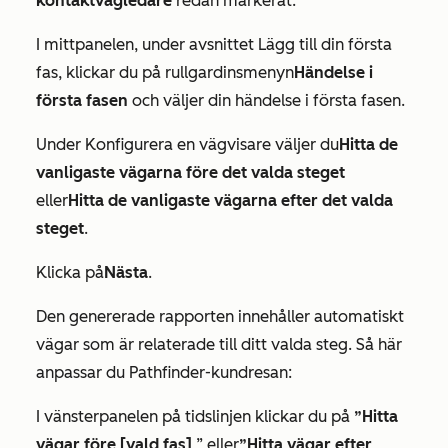
kontaktvägledare
redan markerat.
I mittpanelen, under avsnittet
Lägg till din första
fas
, klickar du på rullgardinsmenyn
Händelse i
första fasen
och väljer din händelse i första fasen.
Under
Konfigurera en vägvisare
väljer du
Hitta de
vanligaste vägarna före det valda steget
eller
Hitta de vanligaste vägarna efter det valda
steget
.
Klicka på
Nästa
.
Den genererade rapporten innehåller automatiskt
vägar som är relaterade till ditt valda steg. Så här
anpassar du Pathfinder-kundresan:
I vänsterpanelen på
tidslinjen
klickar du på
”Hitta
vägar före [vald fas]
” eller
”Hitta vägar efter