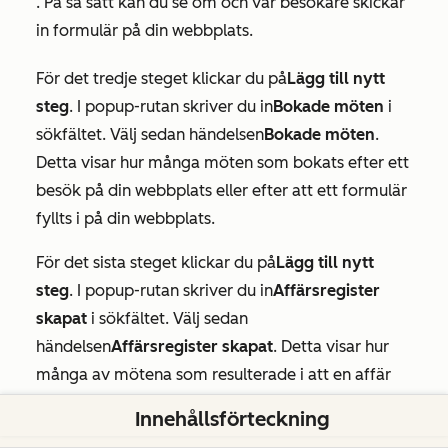
. På så sätt kan du se om och var besökare skickar
in formulär på din webbplats.
För det tredje steget klickar du på
Lägg till nytt
steg
. I popup-rutan skriver du in
Bokade möten
i
sökfältet. Välj sedan händelsen
Bokade möten
.
Detta visar hur många möten som bokats efter ett
besök på din webbplats eller efter att ett formulär
fyllts i på din webbplats.
För det sista steget klickar du på
Lägg till nytt
steg
. I popup-rutan skriver du in
Affärsregister
skapat
i sökfältet. Välj sedan
händelsen
Affärsregister skapat
. Detta visar hur
många av mötena som resulterade i att en affär
skapades.
Innehållsförteckning
Klicka på
”Kör rapport
” uppe till höger. Klicka