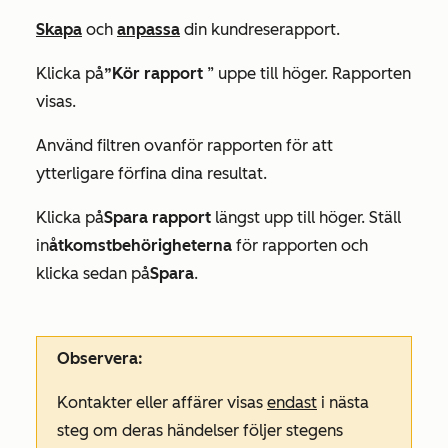
Skapa
och
anpassa
din kundreserapport.
Klicka på
”Kör rapport
” uppe till höger. Rapporten
visas.
Använd filtren ovanför rapporten för att
ytterligare förfina dina resultat.
Klicka på
Spara rapport
längst upp till höger. Ställ
in
åtkomstbehörigheterna
för rapporten och
klicka sedan på
Spara
.
Observera:
Kontakter eller affärer visas
endast
i nästa
steg om deras händelser följer stegens