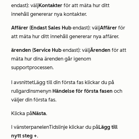
endast): välj
Kontakter
för att mäta hur ditt
innehåll genererar nya kontakter.
Affärer
(
Endast Sales Hub
endast): välj
Affärer
för
att mäta hur ditt innehåll genererar nya affärer.
ärenden
(
Service Hub
endast): välj
Ärenden
för att
mäta hur dina ärenden går igenom
supportprocessen.
I avsnittet
Lägg till din första fas
klickar du på
rullgardinsmenyn
Händelse
för första fasen
och
väljer din första fas.
Klicka på
Nästa
.
I vänsterpanelen
Tidslinje
klickar du på
Lägg till
nytt steg +
.