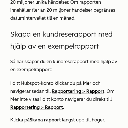
20 miljoner unika händelser. Om rapporten
innehåller fler än 20 miljoner händelser begränsas
datumintervallet till en månad.
Skapa en kundreserapport med
hjälp av en exempelrapport
Så här skapar du en kundreserapport med hjälp av
en exempelrapport:
I ditt Hubspot-konto klickar du på
Mer
och
navigerar sedan till
Rapportering
>
Rapport
. Om
Mer
inte visas i ditt konto navigerar du direkt till
Rapportering
>
Rapport
.
Klicka på
Skapa rapport
längst upp till höger.