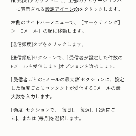
HubSpotアカウントにて、上部のナビゲーションバ
ーに表示される
設定アイコン
をクリックします。
左側のサイドバーメニューで、［マーケティング］
＞［Eメール］
の順に移動します。
[送信頻度
]タブをクリックします。
[送信頻度
]セクションで、[
受信者が設定した件数の
Eメールを受信します
]オプションを選択します。
[
受信者ごとのEメールの最大数
]セクションに、設定
した頻度ごとにコンタクトが受信するEメールの最
大
数
を入力します。
[
頻度
]セクションで、[
毎日
]、[
毎週
]、[
2週間ご
と
]、または
[毎月
]を選択します。