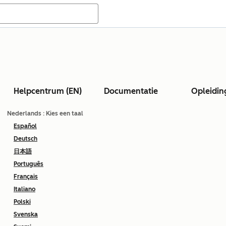
Helpcentrum (EN)
Documentatie
Opleidin
Nederlands
: Kies een taal
Español
Deutsch
日本語
Português
Français
Italiano
Polski
Svenska