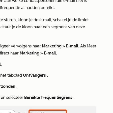
ien aan welke contactpersonen die e-mail niet is
requentie al hadden bereikt.
sturen, kloon je de e-mail, schakel je de limiet
n stuur je de kloon naar een segment van deze
igeer vervolgens naar
Marketing
>
E-mail
. Als
Meer
direct naar
Marketing
>
E-mail
.
.
 het tabblad
Ontvangers
.
erzonden
.
p
en selecteer
Bereikte frequentiegrens
.