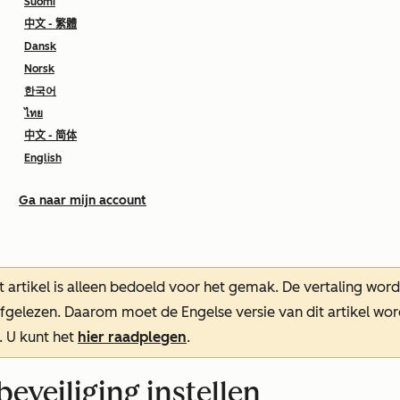
Suomi
中文 - 繁體
Dansk
Norsk
한국어
ไทย
中文 - 简体
English
Ga naar mijn account
t artikel is alleen bedoeld voor het gemak.
De vertaling wor
oefgelezen. Daarom moet de Engelse versie van dit artikel w
. U kunt het
hier raadplegen
.
eveiliging instellen