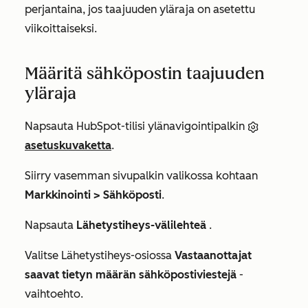
perjantaina, jos taajuuden yläraja on asetettu
viikoittaiseksi.
Määritä sähköpostin taajuuden
yläraja
Napsauta HubSpot-tilisi ylänavigointipalkin
asetuskuvaketta
.
Siirry vasemman sivupalkin valikossa kohtaan
Markkinointi >
Sähköposti
.
Napsauta
Lähetystiheys-välilehteä
.
Valitse
Lähetystiheys-osiossa
Vastaanottajat
saavat tietyn määrän sähköpostiviestejä
-
vaihtoehto.