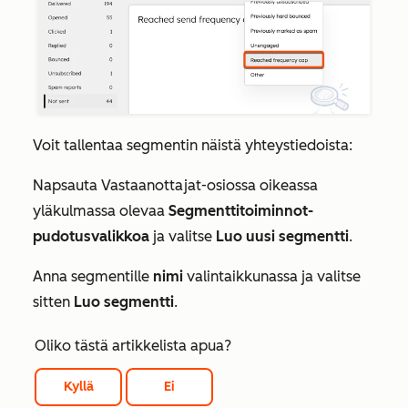
Voit tallentaa segmentin näistä yhteystiedoista:
Napsauta
Vastaanottajat-osiossa
oikeassa
yläkulmassa olevaa
Segmenttitoiminnot-
pudotusvalikkoa
ja valitse
Luo uusi segmentti
.
Anna segmentille
nimi
valintaikkunassa ja valitse
sitten
Luo segmentti
.
Oliko tästä artikkelista apua?
Kyllä
Ei