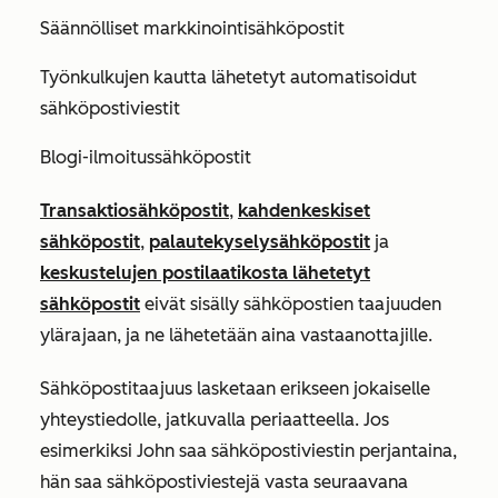
Säännölliset markkinointisähköpostit
Työnkulkujen kautta lähetetyt automatisoidut
sähköpostiviestit
Blogi-ilmoitussähköpostit
Transaktiosähköpostit
,
kahdenkeskiset
sähköpostit
,
palautekyselysähköpostit
ja
keskustelujen postilaatikosta lähetetyt
sähköpostit
eivät sisälly sähköpostien taajuuden
ylärajaan, ja ne lähetetään aina vastaanottajille.
Sähköpostitaajuus lasketaan erikseen jokaiselle
yhteystiedolle, jatkuvalla periaatteella. Jos
esimerkiksi John saa sähköpostiviestin perjantaina,
hän saa sähköpostiviestejä vasta seuraavana