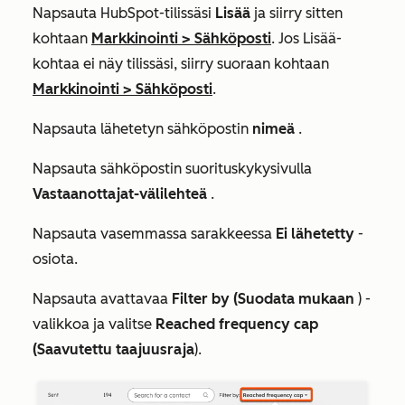
Napsauta HubSpot-tilissäsi
Lisää
ja siirry sitten
kohtaan
Markkinointi
>
Sähköposti
. Jos
Lisää
-
kohtaa ei näy tilissäsi, siirry suoraan kohtaan
Markkinointi
>
Sähköposti
.
Napsauta lähetetyn sähköpostin
nimeä
.
Napsauta sähköpostin suorituskykysivulla
Vastaanottajat-välilehteä
.
Napsauta vasemmassa sarakkeessa
Ei lähetetty
-
osiota.
Napsauta avattavaa
Filter by (Suodata mukaan
) -
valikkoa ja valitse
Reached frequency cap
(Saavutettu taajuusraja
).