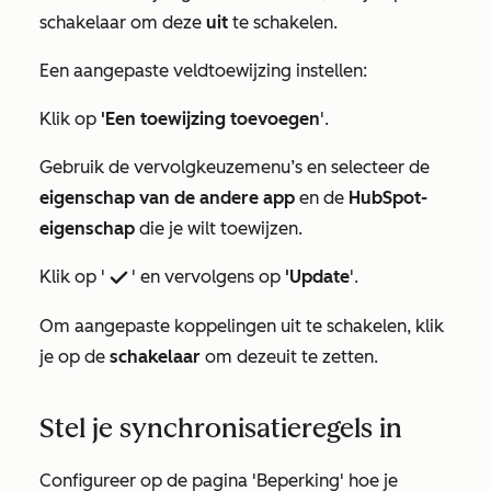
schakelaar om deze
uit
te schakelen.
Een aangepaste veldtoewijzing instellen:
Klik op
'Een toewijzing toevoegen
'.
Gebruik de vervolgkeuzemenu’s en selecteer de
eigenschap van de
andere
app
en de
HubSpot-
eigenschap
die je wilt toewijzen.
Klik op '
' en vervolgens op
'Update
'.
success
Om aangepaste koppelingen uit te schakelen, klik
je op de
schakelaar
om deze
uit
te zetten
.
Stel je synchronisatieregels in
Configureer op de pagina
'Beperking'
hoe je