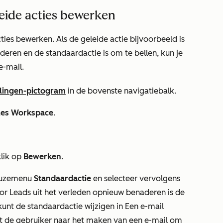
eide acties bewerken
ties bewerken. Als de geleide actie bijvoorbeeld is
aderen
en de standaardactie is om
te bellen
, kun je
e-mail
.
llingen-pictogram
in de bovenste navigatiebalk.
les Workspace
.
lik op
Bewerken
.
keuzemenu
Standaardactie
en selecteer vervolgens
oor
Leads uit het verleden opnieuw benaderen
is de
 kunt de standaardactie wijzigen in
Een e-mail
eit de gebruiker naar het maken van een e-mail om