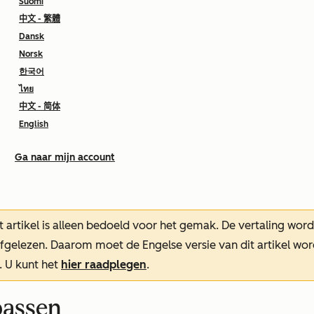
Suomi
中文 - 繁體
Dansk
Norsk
한국어
ไทย
中文 - 简体
English
Ga naar mijn account
t artikel is alleen bedoeld voor het gemak.
De vertaling wor
oefgelezen. Daarom moet de Engelse versie van dit artikel w
. U kunt het
hier raadplegen
.
passen