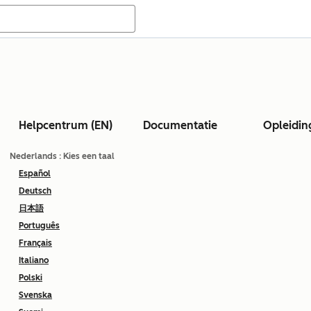
Helpcentrum (EN)
Documentatie
Opleidin
Nederlands
: Kies een taal
Español
Deutsch
日本語
Português
Français
Italiano
Polski
Svenska