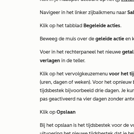
Navigeer in het linker zijbalkmenu naar
Sa
Klik op het tabblad
Begeleide acties
.
Beweeg de muis over de
geleide actie
en k
Voer in het rechterpaneel het nieuwe
getal
verlagen
in de teller.
Klik op het vervolgkeuzemenu
voor het ti
(uren, dagen of weken). Voor
het opnieuw 
tijdsbestek bijvoorbeeld drie dagen. Je ku
pas geactiveerd na vier dagen zonder ant
Klik op
Opslaan
Bij het opslaan is het tijdsbestek voor de 
uitvoering het nieuwe tijdsbestek dat je h