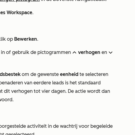
les Workspace
.
lik op
Bewerken
.
in of gebruik de pictogrammen
verhogen
en
upIcon
downIcon
jdsbestek
om de gewenste
eenheid
te selecteren
benaderen van eerdere leads
is het standaard
nt dit verhogen tot vier dagen. De actie wordt dan
woord.
voorgestelde activiteit in de wachtrij voor begeleide
ebt geselecteerd.