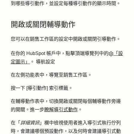
到哪些導引動作，並設定每種導引動作的顯示時間。
開啟或關閉輔導動作
您可以在銷售工作區的設定中開啟或關閉引導動作。
在你的 HubSpot 帳戶中，點擊頂端導覽列中的
「設
定圖示」
。 導航設定
在左側功能表中，導覽至
銷售工作
區。
按一下 [
導引動作
] 索引標籤。
在輔導動作表中，切換
開啟
或關閉每個輔導動作旁邊
的
開關
。進一步
瞭解導引式動作
。
在「
詳細資訊
」欄中檢視使用者進入導引式執行佇列
時，會建議哪個預設動作，以及何時會建議導引式動