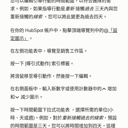
您可以編輯引導行動的時間範圍，以符合團隊的需
求。例如，如果指導行動是
重新
接觸
過去
三天內與您
重新接觸的
線索
，您可以將此變更為過去四天。
在你的 HubSpot 帳戶中，點擊頂端導覽列中的
「設
定圖示」
。
在左側功能表中，導覽至
銷售工作區
。
按一下 [
導引式動作
] 索引標籤。
將滑鼠移至
導引動作
，然後按一下
編輯
。
在右側面板中，輸入
新數字
或使用計數器中的
增加
upIcon
和
減少
圖示。
downIcon
按一下
時間範圍
下拉式功能表
，選擇所需的
單位
(小
時、天或週)。例如，對於
重新接觸過去的線索
，預設
的時間範圍是三天。您可以將時間增加到四天，這樣