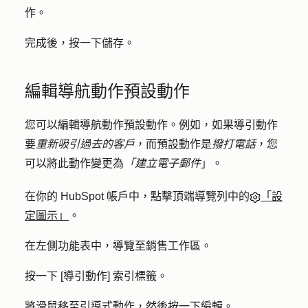
作。
完成後，按一下
儲存
。
編輯導航動作預設動作
您可以編輯導航動作預設動作。例如，如果導引動作
要
重新吸引過去的客戶
，而預設動作是
撥打電話
，您
可以將此動作變更為
「建立電子郵件
」。
在你的 HubSpot 帳戶中，點擊頂端導覽列中的
「設
定圖示」
。
在左側功能表中，導覽至
銷售工作區
。
按一下 [
導引動作
] 索引標籤。
將滑鼠移至
引導式動作
，然後按一下
編輯
。