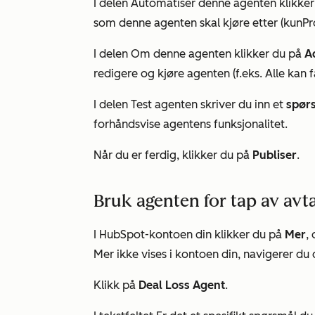
I delen
Automatiser denne
agenten klikke
som denne agenten skal kjøre etter (kun
Pr
I delen
Om denne agenten
klikker du på
A
redigere og kjøre agenten (f.eks.
Alle kan 
I delen
Test agenten
skriver du inn et
spør
forhåndsvise agentens funksjonalitet.
Når du er ferdig, klikker du på
Publiser
.
Bruk agenten for tap av avt
I HubSpot-kontoen din klikker du på
Mer
,
Mer
ikke vises i kontoen din, navigerer du d
Klikk på
Deal Loss Agent
.