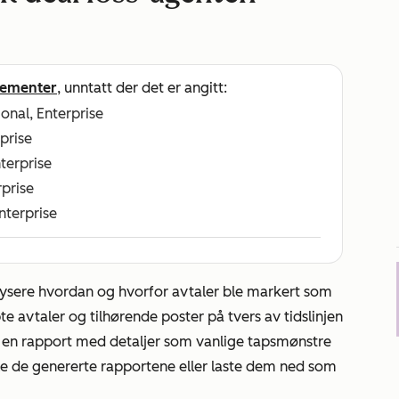
ementer
, unntatt der det er angitt:
ional, Enterprise
rprise
nterprise
rprise
Enterprise
lysere hvordan og hvorfor avtaler ble markert som
e avtaler og tilhørende poster på tvers av tidslinjen
n en rapport med detaljer som vanlige tapsmønstre
le de genererte rapportene eller laste dem ned som