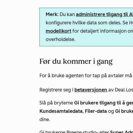
Merk
: Du kan
administrere tilgang til 
konfigurere hvilke data som deles. Se
modellkort
for detaljert informasjon o
overholdelse.
Før du kommer i gang
For å bruke agenten for tap på avtaler må
Registrere seg i
betaversjonen
av Deal Lo
Slå på bryterne
Gi brukere tilgang til å g
Kundesamtaledata
,
Filer-data
og
Gi bruke
dine.
Gi brukerne Breeze studio- eller
Super Adm