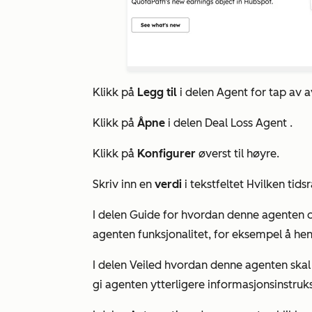
Klikk på
Legg til
i delen
Agent
for
tap
av
a
Klikk på
Åpne
i delen
Deal Loss Agent
.
Klikk på
Konfigurer
øverst til høyre.
Skriv inn en
verdi
i tekstfeltet
Hvilken tids
I delen
Guide
for
hvordan denne
agenten o
agenten funksjonalitet, for eksempel å he
I delen
Veiled hvordan denne agenten skal
gi agenten ytterligere informasjonsinstruk