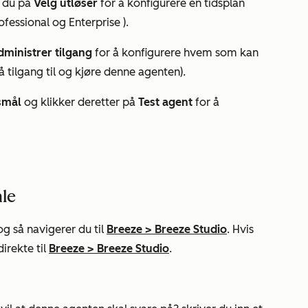
r du på
Velg utløser
for å konfigurere en tidsplan
ofessional
og
Enterprise
).
dministrer tilgang
for å konfigurere hvem som kan
få tilgang til og kjøre denne agenten
).
smål
og klikker deretter på
Test agent
for å
ale
 og så navigerer du til
Breeze
>
Breeze Studio
. Hvis
irekte til
Breeze
>
Breeze Studio
.