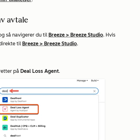
v avtale
 og så navigerer du til
Breeze
>
Breeze Studio
. Hvis
irekte til
Breeze
>
Breeze Studio
.
retter på
Deal Loss Agent
.