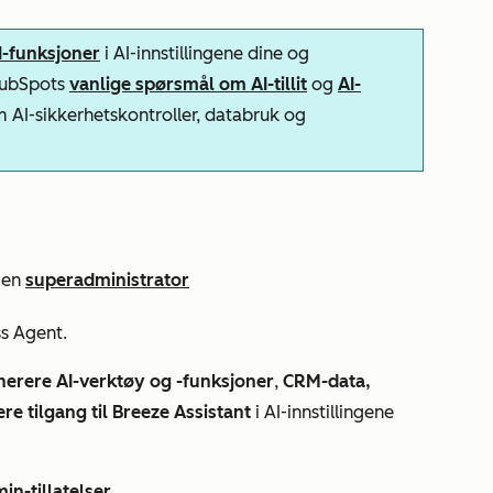
AI-funksjoner
i AI-innstillingene dine og
 HubSpots
vanlige spørsmål om AI-tillit
og
AI-
m AI-sikkerhetskontroller, databruk og
 en
superadministrator
ss Agent
.
enerere AI-verktøy og -funksjoner
,
CRM-data,
re tilgang til Breeze Assistant
i AI-innstillingene
in-tillatelser
.