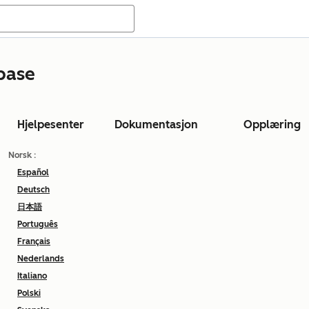
base
Hjelpesenter
Dokumentasjon
Opplæring
Norsk
:
Español
Deutsch
日本語
Português
Français
Nederlands
Italiano
Polski