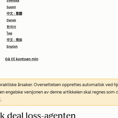
Svenska
Suomi
中文 - 繁體
Dansk
한국어
ไทย
中文 - 简体
English
Gå til kontoen min
 praktiske årsaker. Oversettelsen opprettes automatisk ved 
. Den engelske versjonen av denne artikkelen skal regnes so
r
.
k deal loss-agenten