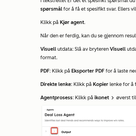
I tekstfeltet
Er det et spesifikt spørsmål d
spørsmål
for å få et spesifikt svar. Ellers 
Klikk på
Kjør agent
.
Når den er ferdig, kan du se gjennom resul
Visuell
utdata: Slå av bryteren
Visuell
utda
format.
PDF
: Klikk på
Eksporter PDF
for å laste n
Direkte lenke
: Klikk på
Kopier
lenke for å 
Agentprosess
: Klikk på
ikonet
øverst ti
rightIcon