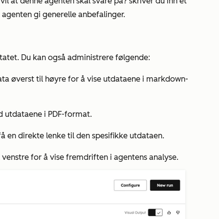
u vil at denne agenten skal svare på?
skriver du inn et
vil agenten gi generelle anbefalinger.
tatet. Du kan også administrere følgende:
ta øverst til høyre for å vise utdataene i markdown-
ed utdataene i PDF-format.
få en direkte lenke til den spesifikke utdataen.
l venstre for å vise fremdriften i agentens analyse.