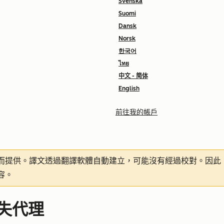
Svenska
Suomi
Dansk
Norsk
한국어
ไทย
中文 - 简体
English
前往我的帳戶
而提供。譯文透過翻譯軟體自動建立，可能沒有經過校對。因此
容。
失代理