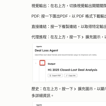
視覺輸出
：在右上方，切換
視覺輸出
開關關閉
PDF
: 按一下
匯出
PDF，以 PDF 格式下載輸
直接連結
：按一下
複製連結
，以取得特定輸
代理進程
：在左上方，按一下
擴充圖示
，
rightIcon
歷史
：在左上方，按一下
擴充圖示
，以顯
rightIcon
多詳細資訊。