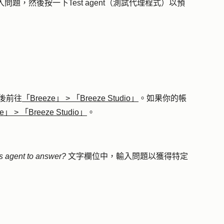
入
問題
，然後按一下
Test agent（測試代理程式
）以預
後前往
「Breeze」
>
「Breeze Studio」
。如果你的帳
ze」
>
「Breeze Studio」
。
his agent to answer?
文字欄位中，輸入
問題
以獲得特定
：