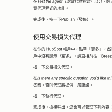
在
Test the agent（測試代理程式
）部分，輸
覽代理程式的功能。
完成後，按一下
Publish（發佈）
。
使用交易損失代理
在你的 HubSpot 帳戶中，點擊
「更多」
，然
戶中沒有顯示
「更多」
，請直接前往
「Bree
按一下
交易損失代理
。
在
Is there any specific question you'd like t
答案。否則代理將提供一般建議。
按一下
執行代理
。
完成後，檢視輸出。您也可以管理下列內容