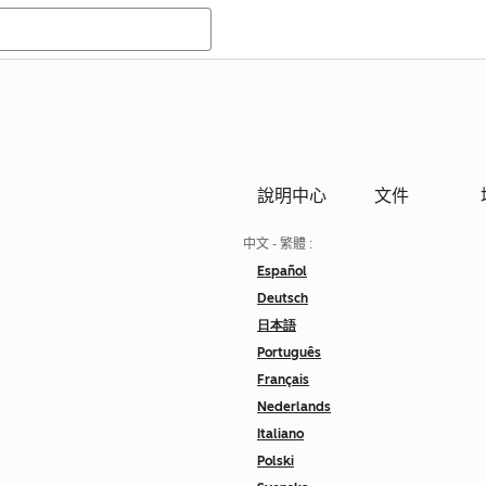
說明中心
文件
中文 - 繁體
:
Español
Deutsch
日本語
Português
Français
Nederlands
Italiano
Polski