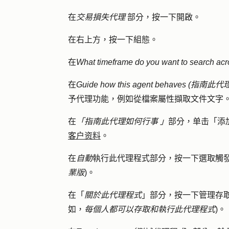
在
交易損失代理
部分，按一下
開啟
。
在右上方，按一下
組態
。
在
What timeframe do you want to search ac
在
Guide how this agent behaves (指
予代理功能，例如從檔案屬性擷取文件文字
在
「指南此代理如何行事 」
部分，单击
「添
客户资料
。
在
自動
執行此代理程式部分，按一下
選取觸
業版
)。
在「
關於此代理程式
」部分，按一下
管理存
如，
每個人都可以存取和執行此代理程式
)。