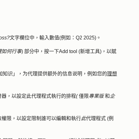
ross?
文字欄位中，輸入
數值
(例如：Q2 2025)。
南此代理如何行事
) 部分中，按一下
Add tool (新增工具
)，以賦
。
加知识
」，为代理提供额外的信息说明，例如您的
理想
發器
，以設定此代理程式執行的排程
(
僅限
專業版
和
企
取權限
，以設定限制誰可以編輯和執行
此
代理程式 (例