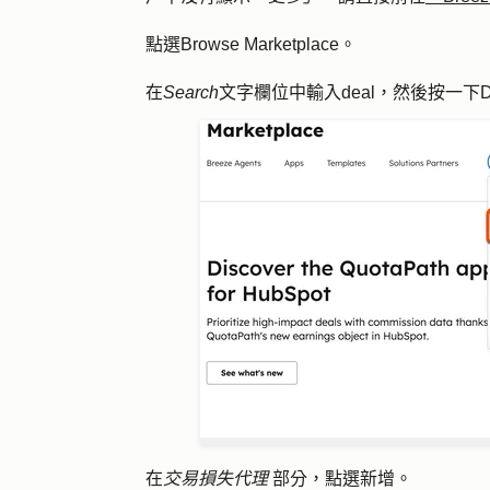
點選
Browse Marketplace
。
在
Search
文字欄位中輸入
deal
，然後按一下
D
在
交易損失代理
部分，點選
新增
。