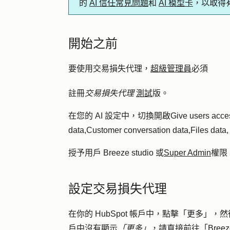
的
AI 信任常見問題
和
AI 模型卡
，以取得
開始之前
要使用交易損失代理，
超級管理員
必須
註冊
交易損失代理
測試
版。
在您的 AI 設定中，切換開啟
Give users acces
data
,
Customer conversation data
,
Files data
授予用戶 Breeze studio 或
Super Admin
權限
設定交易損失代理
在你的 HubSpot 帳戶中，點擊
「更多」
，然
戶中沒有顯示
「更多」
，請直接前往
「Bree