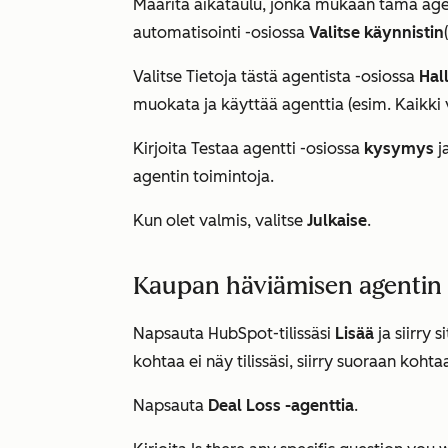
Määritä aikataulu, jonka mukaan tämä agen
automatisointi
-osiossa
Valitse käynnistin
Valitse
Tietoja tästä agentista
-osiossa
Hal
muokata ja käyttää agenttia (esim.
Kaikki 
Kirjoita
Testaa agentti
-osiossa
kysymys
ja
agentin toimintoja.
Kun olet valmis, valitse
Julkaise
.
Kaupan häviämisen agentin
Napsauta HubSpot-tilissäsi
Lisää
ja siirry 
kohtaa ei näy tilissäsi, siirry suoraan koht
Napsauta
Deal Loss -agenttia
.