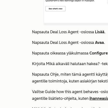
Napsauta
Deal Loss Agent
-osiossa
Lisää
.
Napsauta
Deal Loss Agent
-osiossa
Avaa
.
Napsauta oikeassa yläkulmassa
Configure
Kirjoita
Mikä aikaväli halutaan hakea?
-tek
Napsauta
Ohje, miten tämä agentti käytt
agentille toimintoja, kuten asiakirjan tek
Valitse
Guide how this agent behaves
-osi
agentille lisätieto-ohjeita, kuten
ihanneasia