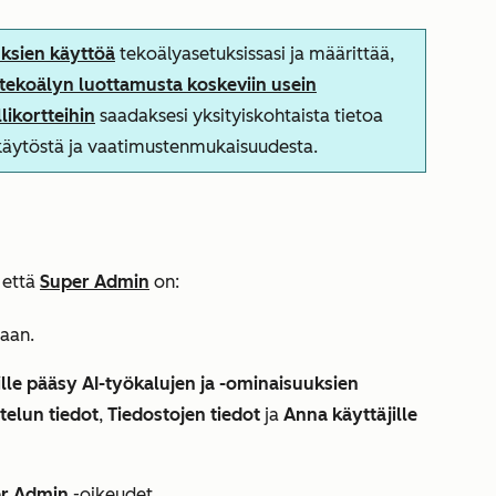
uksien käyttöä
tekoälyasetuksissasi ja määrittää,
tekoälyn luottamusta koskeviin usein
likortteihin
saadaksesi yksityiskohtaista tietoa
nkäytöstä ja vaatimustenmukaisuudesta.
 että
Super Admin
on:
aan.
lle pääsy AI-työkalujen ja -ominaisuuksien
telun tiedot
,
Tiedostojen tiedot
ja
Anna käyttäjille
r Admin
-oikeudet.