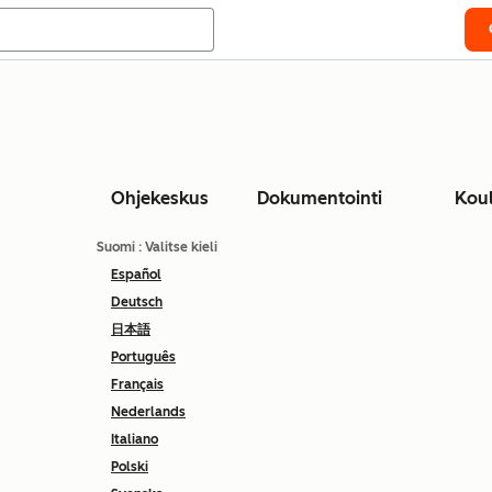
Ohjekeskus
Dokumentointi
Kou
Suomi
: Valitse kieli
Español
Deutsch
日本語
Português
Français
Nederlands
Italiano
Polski