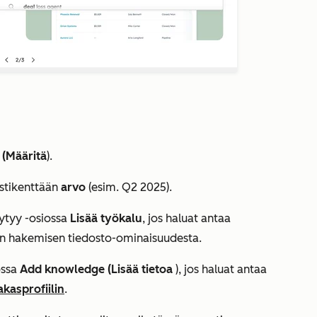
 (Määritä
).
stikenttään
arvo
(esim. Q2 2025).
äytyy
-osiossa
Lisää työkalu
, jos haluat antaa
stin hakemisen tiedosto-ominaisuudesta.
ossa
Add knowledge (Lisää tietoa
), jos haluat antaa
kasprofiilin
.