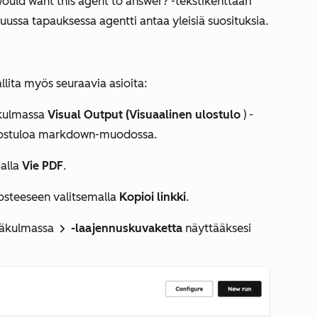
 would want this agent to answer?
-tekstikenttään
ussa tapauksessa agentti antaa yleisiä suosituksia.
allita myös seuraavia asioita:
äkulmassa
Visual Output (Visuaalinen ulostulo
) -
a ulostuloa markdown-muodossa.
malla
Vie PDF
.
ulosteeseen valitsemalla
Kopioi linkki
.
läkulmassa
-laajennuskuvaketta
näyttääksesi
rightIcon