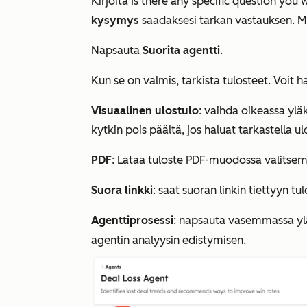
Kirjoita
Is there any specific question you
kysymys
saadaksesi tarkan vastauksen. Mu
Napsauta
Suorita agentti
.
Kun se on valmis, tarkista tulosteet. Voit h
Visuaalinen ulostulo
: vaihda oikeassa yl
kytkin pois päältä, jos haluat tarkastell
PDF
: Lataa tuloste PDF-muodossa valitse
Suora linkki
: saat suoran linkin tiettyyn t
Agenttiprosessi
: napsauta vasemmassa y
agentin analyysin edistymisen.