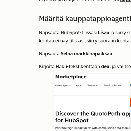
Määritä kauppatappioagentt
Napsauta HubSpot-tilissäsi
Lisää
ja siirry 
kohtaa ei näy tilissäsi, siirry suoraan koht
Napsauta
Selaa markkinapaikkaa
.
Kirjoita
Haku-tekstikenttään
deal
ja valits