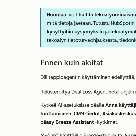
Huomaa
: voit
hallita tekoälyominaisu
mitä tietoja jaetaan. Tutustu HubSpotin
kysyttyihin kysymyksiin
ja
tekoälymal
tekoälyn tietoturvaohjauksesta, tiedo
Ennen kuin aloitat
Diilitappioagentin käyttäminen edellyttää,
Rekisteröityä
Deal Loss Agent
beta
-ohjelm
Kytkeä AI-asetuksissa päälle
Anna käyttäji
tuottamiseen
,
CRM-tiedot
,
Asiakaskeskus
pääsy Breeze Assistant
-kytkimet.
Myönnä käyttäjille Breeze-studio- tai
Supe