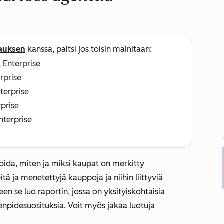
lauksen
kanssa, paitsi jos toisin mainitaan:
, Enterprise
erprise
nterprise
rprise
Enterprise
ida, miten ja miksi kaupat on merkitty
tä ja menetettyjä kauppoja ja niihin liittyviä
keen se luo raportin, jossa on yksityiskohtaisia
menpidesuosituksia. Voit myös jakaa luotuja