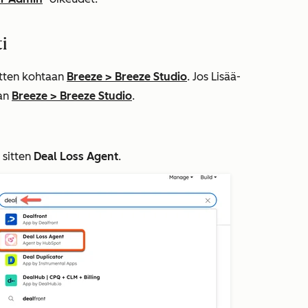
i
sitten kohtaan
Breeze
>
Breeze Studio
. Jos
Lisää
-
aan
Breeze
>
Breeze Studio
.
e sitten
Deal Loss Agent
.