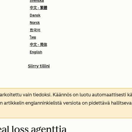
Svenska
中文 - 繁體
Dansk
Norsk
한국어
ไทย
中文 - 简体
English
Siirry tiliini
koitettu vain tiedoksi. Käännös on luotu automaattisesti kää
n artikkelin englanninkielistä versiota on pidettävä hallitsev
al loss agenttia