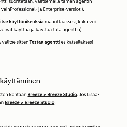
tti suoritetaan, valitsemalla
tämän agentin
(
vain
Professional-
ja
Enterprise-versiot
).
litse käyttöoikeuksia
määrittääksesi, kuka voi
voivat käyttää ja käyttää tätä agenttia
).
 valitse sitten
Testaa agentti
esikatsellaksesi
 käyttäminen
sitten kohtaan
Breeze
>
Breeze Studio
. Jos
Lisää
-
aan
Breeze
>
Breeze Studio
.