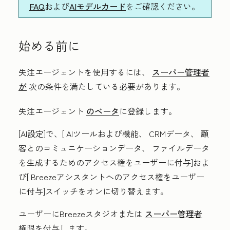
FAQ
および
AIモデルカード
をご確認ください。
始める前に
失注エージェントを使用するには、
スーパー管理者
が
次の条件を満たしている必要があります。
失注エージェント
のベータ
に登録します。
[AI設定]で、[
AIツールおよび機能
、
CRMデータ
、
顧
客とのコミュニケーションデータ
、
ファイルデータ
を生成するためのアクセス権をユーザーに付与]およ
び[
Breezeアシスタントへのアクセス権をユーザー
に付与]
スイッチをオンに切り替えます。
ユーザーにBreezeスタジオまたは
スーパー管理者
権限を付与します。