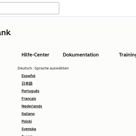
ank
Hilfe-Center
Dokumentation
Trainin
Deutsch
: Sprache auswählen
Español
日本語
Português
Français
Nederlands
Italiano
Polski
Svenska