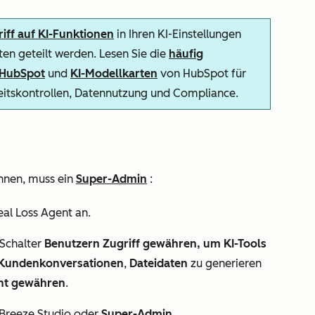
iff auf KI-Funktionen
in Ihren KI-Einstellungen
en geteilt werden. Lesen Sie die
häufig
n HubSpot
und
KI-Modellkarten
von HubSpot für
heitskontrollen, Datennutzung und Compliance.
nnen, muss ein
Super-Admin
:
eal Loss Agent
an.
 Schalter
Benutzern Zugriff gewähren, um KI-Tools
 Kundenkonversationen
,
Dateidaten
zu generieren
ant gewähren
.
 Breeze Studio oder
Super-Admin
.