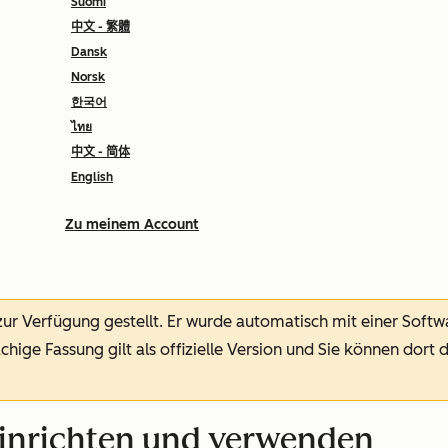
Suomi
中文 - 繁體
Dansk
Norsk
한국어
ไทย
中文 - 简体
English
Zu meinem Account
 zur Verfügung gestellt.
Er wurde automatisch mit einer Soft
chige Fassung gilt als offizielle Version und Sie können dort 
einrichten und verwenden