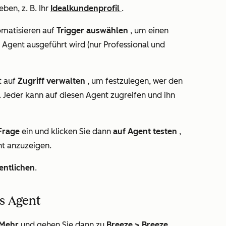
ben, z. B. Ihr
Idealkundenprofil
.
omatisieren
auf
Trigger auswählen
, um einen
r Agent ausgeführt wird (nur
Professional
und
t
auf
Zugriff verwalten
, um festzulegen, wer den
.
Jeder kann auf diesen Agent zugreifen und ihn
Frage
ein und klicken Sie dann
auf Agent testen
,
t anzuzeigen.
entlichen
.
s Agent
Mehr
und gehen Sie dann zu
Breeze
>
Breeze